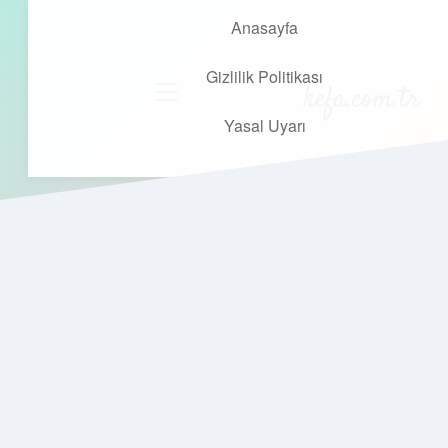
Anasayfa
Gizlilik Politikası
kefa.com.tr
menüyü
aç
Yasal Uyarı