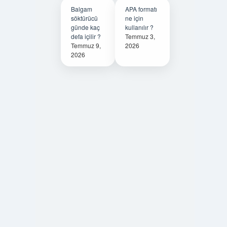
Balgam
APA formatı
söktürücü
ne için
günde kaç
kullanılır ?
defa içilir ?
Temmuz 3,
Temmuz 9,
2026
2026