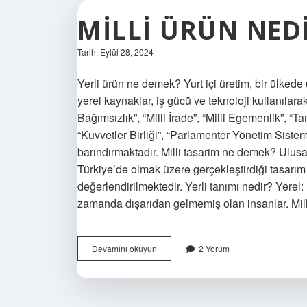
MILLI ÜRÜN NED
Tarih: Eylül 28, 2024
Yerli ürün ne demek? Yurt içi üretim, bir ülkede ü
yerel kaynaklar, iş gücü ve teknoloji kullanılarak
Bağımsızlık”, “Milli İrade”, “Milli Egemenlik”, “T
“Kuvvetler Birliği”, “Parlamenter Yönetim Sistemi
barındırmaktadır. Milli tasarim ne demek? Ulusal
Türkiye’de olmak üzere gerçekleştirdiği tasarım f
değerlendirilmektedir. Yerli tanımı nedir? Yere
zamanda dışarıdan gelmemiş olan insanlar. Mil
Milli
Devamını okuyun
2 Yorum
Ürün
Nedir