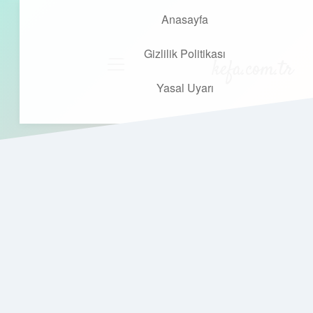
Anasayfa
Gizlilik Politikası
kefa.com.tr
menüyü
aç
Yasal Uyarı