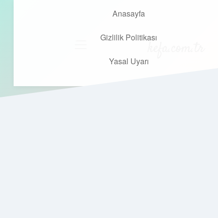
Anasayfa
Gizlilik Politikası
kefa.com.tr
menüyü
aç
Yasal Uyarı