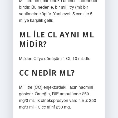
Mililitre’nin (‘mil’ öneki) bininci litrelerinden
biridir. Bu nedenle, bir mililitry (ml) bir
santimetre küptür. Yani evet, 5 ccm ile 5
ml’ye karşılık gelir.
ML ILE CL AYNI ML
MIDIR?
ML’den Cl’ye dönüşüm 1 Cl, 10 mL’dir.
CC NEDIR ML?
Mililitre (CC) enjektördeki ilacın hacmini
gösterir. Örneğin, RIF ampulünde 250
mg/3 mL’lik bir ekspresyon vardır. Bu: 250
mg/3 ml = 3 cc rif rif 250 mg.