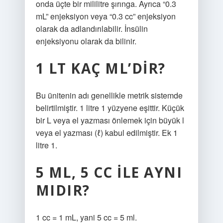
onda üçte bir mililitre şırınga. Ayrıca “0.3
mL” enjeksiyon veya “0.3 cc” enjeksiyon
olarak da adlandırılabilir. İnsülin
enjeksiyonu olarak da bilinir.
1 LT KAÇ ML’DIR?
Bu ünitenin adı genellikle metrik sistemde
belirtilmiştir. 1 litre 1 yüzyene eşittir. Küçük
bir L veya el yazması önlemek için büyük l
veya el yazması (ℓ) kabul edilmiştir. Ek 1
litre 1.
5 ML, 5 CC ILE AYNI
MIDIR?
1 cc = 1 mL, yani 5 cc = 5 ml.