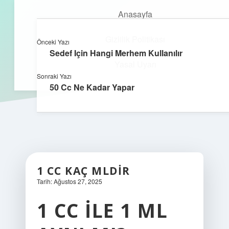
Anasayfa
Gizlilik Politikası
Önceki Yazı
kefa.com.tr
menüyü
Sedef Için Hangi Merhem Kullanılır
aç
Yasal Uyarı
Sonraki Yazı
50 Cc Ne Kadar Yapar
1 CC KAÇ MLDIR
Tarih: Ağustos 27, 2025
1 CC ILE 1 ML