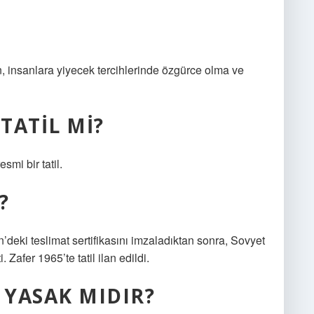
n, insanlara yiyecek tercihlerinde özgürce olma ve
TATIL MI?
mi bir tatil.
?
n’deki teslimat sertifikasını imzaladıktan sonra, Sovyet
. Zafer 1965’te tatil ilan edildi.
 YASAK MIDIR?