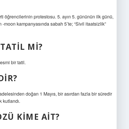
 öğrencilerinin protestosu. 5. ayın 5. gününün ilk günü,
m -moon kampanyasında sabah 5’te; “Sivil itaatsizlik”
TATIL MI?
mi bir tatil.
DIR?
adelesinden doğan 1 Mayıs, bir asırdan fazla bir süredir
k kutlandı.
ÖZÜ KIME AIT?