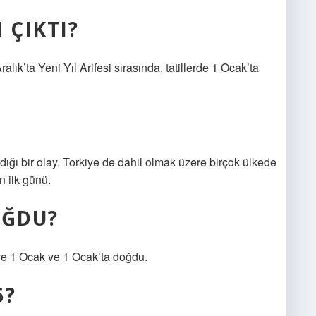
 ÇIKTI?
alık’ta Yeni Yıl Arifesi sırasında, tatillerde 1 Ocak’ta
andığı bir olay. Torkiye de dahil olmak üzere birçok ülkede
n ilk günü.
OĞDU?
ve 1 Ocak ve 1 Ocak’ta doğdu.
5?