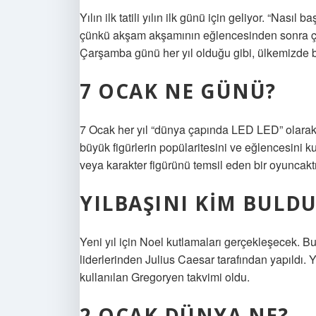
Yılın ilk tatili yılın ilk günü için geliyor. “Nasıl b
çünkü akşam akşamının eğlencesinden sonra ça
Çarşamba günü her yıl olduğu gibi, ülkemizde bir
7 OCAK NE GÜNÜ?
7 Ocak her yıl “dünya çapında LED LED” olarak
büyük figürlerin popülaritesini ve eğlencesini k
veya karakter figürünü temsil eden bir oyuncaktı
YILBAŞINI KIM BULDU
Yeni yıl için Noel kutlamaları gerçekleşecek.
liderlerinden Julius Caesar tarafından yapıldı. 
kullanılan Gregoryen takvimi oldu.
2 OCAK DÜNYA NE?