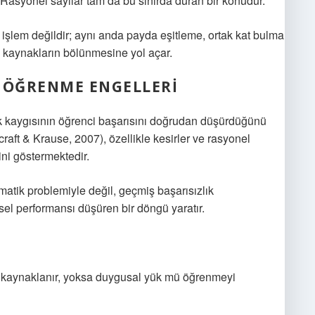
Rasyonel sayılar tam da bu sınırda duran bir konudur.
ir işlem değildir; aynı anda payda eşitleme, ortak kat bulma
el kaynakların bölünmesine yol açar.
E ÖĞRENME ENGELLERI
 kaygısının öğrenci başarısını doğrudan düşürdüğünü
aft & Krause, 2007), özellikle kesirler ve rasyonel
ini göstermektedir.
atik problemiyle değil, geçmiş başarısızlık
şsel performansı düşüren bir döngü yaratır.
 kaynaklanır, yoksa duygusal yük mü öğrenmeyi