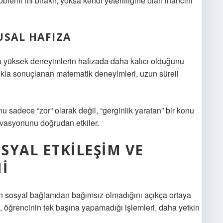
lemi mi bırakır, yoksa kendi yeterliliğine olan inancını
SAL HAFIZA
u yüksek deneyimlerin hafızada daha kalıcı olduğunu
lıkla sonuçlanan matematik deneyimleri, uzun süreli
 sadece “zor” olarak değil, “gerginlik yaratan” bir konu
ivasyonunu doğrudan etkiler.
SYAL ETKILEŞIM
VE
I
n sosyal bağlamdan bağımsız olmadığını açıkça ortaya
ı, öğrencinin tek başına yapamadığı işlemleri, daha yetkin