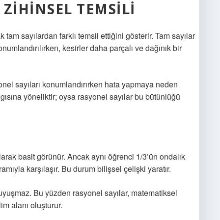
ZIHINSEL TEMSILI
k tam sayılardan farklı temsil ettiğini gösterir. Tam sayılar
onumlandırılırken, kesirler daha parçalı ve dağınık bir
yonel sayıları konumlandırırken hata yapmaya neden
lgısına yöneliktir; oysa rasyonel sayılar bu bütünlüğü
 olarak basit görünür. Ancak aynı öğrenci 1/3’ün ondalık
ıyla karşılaşır. Bu durum bilişsel çelişki yaratır.
 uyuşmaz. Bu yüzden rasyonel sayılar, matematiksel
im alanı oluşturur.