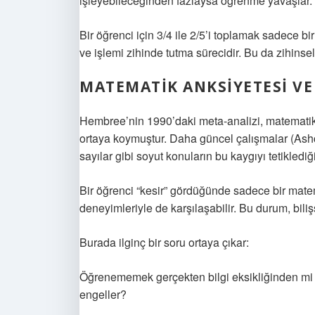
işleyebileceğinden fazlaysa öğrenme yavaşlar. 
Bir öğrenci için 3/4 ile 2/5’i toplamak sadece b
ve işlemi zihinde tutma sürecidir. Bu da zihins
MATEMATIK ANKSIYETESI V
Hembree’nin 1990’daki meta-analizi, matematik
ortaya koymuştur. Daha güncel çalışmalar (Ashcr
sayılar gibi soyut konuların bu kaygıyı tetiklediğ
Bir öğrenci “kesir” gördüğünde sadece bir matem
deneyimleriyle de karşılaşabilir. Bu durum, bili
Burada ilginç bir soru ortaya çıkar:
Öğrenememek gerçekten bilgi eksikliğinden mi
engeller?