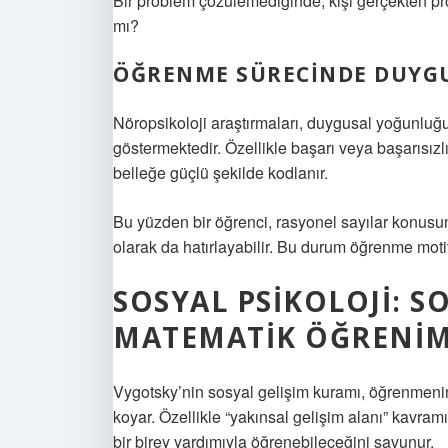
Bir problem çözülemediğinde, kişi gerçekten prob
mı?
ÖĞRENME SÜRECINDE DUYGU
Nöropsikoloji araştırmaları, duygusal yoğunluğ
göstermektedir. Özellikle başarı veya başarısız
belleğe güçlü şekilde kodlanır.
Bu yüzden bir öğrenci, rasyonel sayılar konusunu
olarak da hatırlayabilir. Bu durum öğrenme mot
SOSYAL PSIKOLOJI:
SO
MATEMATIK ÖĞRENIM
Vygotsky’nin sosyal gelişim kuramı, öğrenmeni
koyar. Özellikle “yakınsal gelişim alanı” kavram
bir birey yardımıyla öğrenebileceğini savunur.