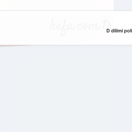
kefa.com.tr
D dilimi poli
SIDEBAR