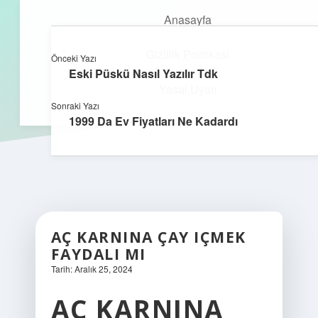
Anasayfa
Gizlilik Politikası
Önceki Yazı
kefa.com.tr
menüyü
Eski Püskü Nasıl Yazılır Tdk
aç
Yasal Uyarı
Sonraki Yazı
1999 Da Ev Fiyatları Ne Kadardı
AÇ KARNINA ÇAY IÇMEK
FAYDALI MI
Tarih: Aralık 25, 2024
AÇ KARNINA