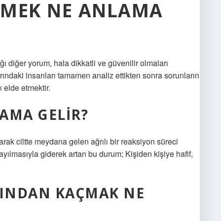
RMEK NE ANLAMA
ğı diğer yorum, hala dikkatli ve güvenilir olmaları
ındaki insanları tamamen analiz ettikten sonra sorunların
 elde etmektir.
LAMA GELIR?
ırarak ciltte meydana gelen ağrılı bir reaksiyon süreci
ılmasıyla giderek artan bu durum; Kişiden kişiye hafif,
SINDAN KAÇMAK NE