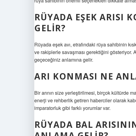
rüya sahibinin önemli seçenekleri dikkate almas
RÜYADA EŞEK ARISI 
GELIR?
Rüyada eşek avı, etrafındaki rüya sahibinin kı
ve rakiplerle savaşması gerektiğini gösteriyor.
geçeceğiniz anlamına gelir.
ARI KONMASI NE ANL
Bir arının size yerleştirilmesi, birçok kültürde ma
enerji ve rehberlik getiren haberciler olarak kab
imparatorluk gibi farklı yorumlar var.
RÜYADA BAL ARISINI
ANLAMA GELIR?