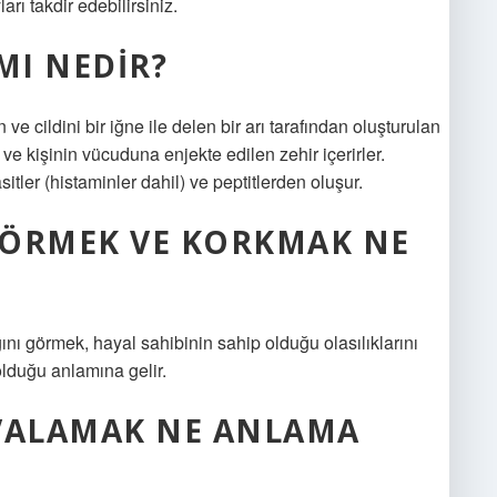
rı takdir edebilirsiniz.
MI NEDIR?
n ve cildini bir iğne ile delen bir arı tarafından oluşturulan
r ve kişinin vücuduna enjekte edilen zehir içerirler.
itler (histaminler dahil) ve peptitlerden oluşur.
GÖRMEK VE KORKMAK NE
ını görmek, hayal sahibinin sahip olduğu olasılıklarını
lduğu anlamına gelir.
OVALAMAK NE ANLAMA