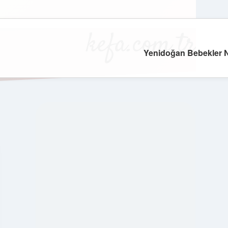
kefa.com.tr
Yenidoğan Bebekler 
SIDEBAR