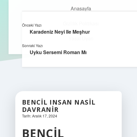
Anasayfa
Gizlilik Politikası
Önceki Yazı
kefa.com.tr
menüyü
Karadeniz Neyi Ile Meşhur
aç
Yasal Uyarı
Sonraki Yazı
Uyku Sersemi Roman Mı
BENCIL INSAN NASIL
DAVRANIR
Tarih: Aralık 17, 2024
BENCIL