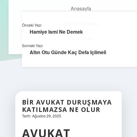
Anasayfa
Gizlilik Politikası
Önceki Yazı
kefa.com.tr
menüyü
Hamiye Ismi Ne Demek
aç
Yasal Uyarı
Sonraki Yazı
Altın Otu Günde Kaç Defa Içilmeli
BIR AVUKAT DURUŞMAYA
KATILMAZSA NE OLUR
Tarih: Ağustos 29, 2025
AVUKAT