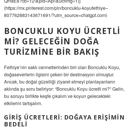
QHaE8?cb=12\&pid=Api\&ucfimg=1)]
(https://mx.pinterest.com/pin/boncuklu-koyufethiye–
807762883143671691/?utm_source=chatgpt.com)
BONCUKLU KOYU ÜCRETLI
MI? GELECEĞIN DOĞA
TURIZMINE BIR BAKIŞ
Fethiye’nin saklı cennetlerinden biri olan Boncuklu Koyu,
doğaseverlerin ilgisini çeken bir destinasyon olmuştur.
Ancak, bu doğal güzelliği ziyaret etmeyi planlayanların
aklında şu soru beliriyor: “Boncuklu Koyu ücretli mi?” Gelin,
bu soruyu birlikte keşfe çıkalım ve koyun gelecekteki
etkilerini tartışalım.
GIRIŞ ÜCRETLERI: DOĞAYA ERIŞIMIN
BEDELI