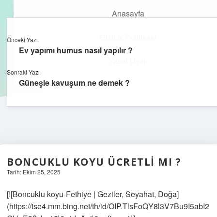
Anasayfa
Gizlilik Politikası
Önceki Yazı
kefa.com.tr
menüyü
Ev yapımı humus nasıl yapılır ?
aç
Yasal Uyarı
Sonraki Yazı
Güneşle kavuşum ne demek ?
BONCUKLU KOYU ÜCRETLI MI ?
Tarih: Ekim 25, 2025
[![Boncuklu koyu-Fethiye | Geziler, Seyahat, Doğa]
(https://tse4.mm.bing.net/th/id/OIP.TlsFoQY8l3V7Bu9I5abI2