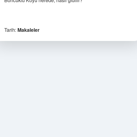
Boncuklu Koyu nerede, nasıl gidilir?”
Tarih:
Makaleler