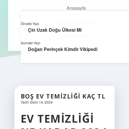
Anasayfa
Gizlilik Politikası
Önceki Yazı
kefa.com.tr
menüyü
Çin Uzak Doğu Ülkesi Mi
aç
Yasal Uyarı
Sonraki Yazı
Doğan Perinçek Kimdir Vikipedi
BOŞ EV TEMIZLIĞI KAÇ TL
Tarih: Ekim 14, 2024
EV TEMIZLIĞI