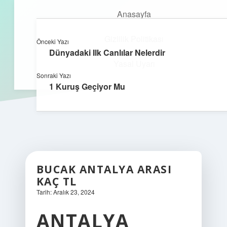
Anasayfa
Gizlilik Politikası
Önceki Yazı
kefa.com.tr
menüyü
Dünyadaki Ilk Canlılar Nelerdir
aç
Yasal Uyarı
Sonraki Yazı
1 Kuruş Geçiyor Mu
BUCAK ANTALYA ARASI
KAÇ TL
Tarih: Aralık 23, 2024
ANTALYA