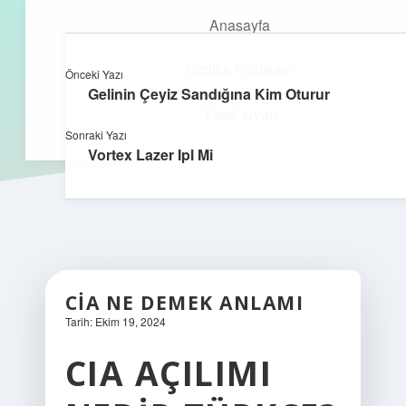
Anasayfa
Gizlilik Politikası
Önceki Yazı
kefa.com.tr
menüyü
Gelinin Çeyiz Sandığına Kim Oturur
aç
Yasal Uyarı
Sonraki Yazı
Vortex Lazer Ipl Mi
CIA NE DEMEK ANLAMI
Tarih: Ekim 19, 2024
CIA AÇILIMI