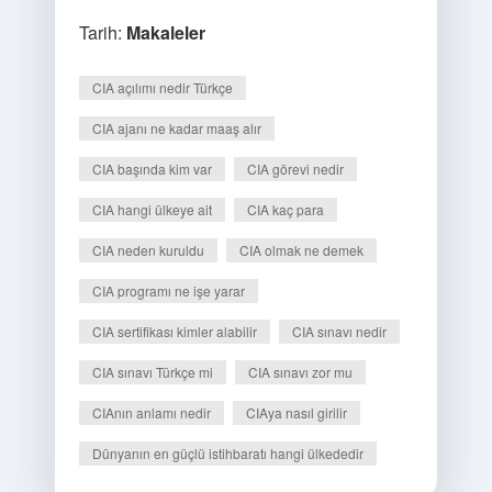
Tarih:
Makaleler
CIA açılımı nedir Türkçe
CIA ajanı ne kadar maaş alır
CIA başında kim var
CIA görevi nedir
CIA hangi ülkeye ait
CIA kaç para
CIA neden kuruldu
CIA olmak ne demek
CIA programı ne işe yarar
CIA sertifikası kimler alabilir
CIA sınavı nedir
CIA sınavı Türkçe mi
CIA sınavı zor mu
CIAnın anlamı nedir
CIAya nasıl girilir
Dünyanın en güçlü istihbaratı hangi ülkededir