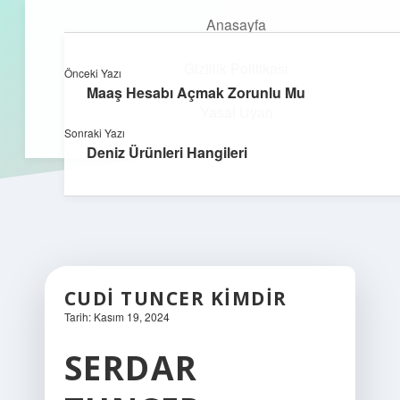
Anasayfa
Gizlilik Politikası
Önceki Yazı
kefa.com.tr
menüyü
Maaş Hesabı Açmak Zorunlu Mu
aç
Yasal Uyarı
Sonraki Yazı
Deniz Ürünleri Hangileri
CUDI TUNCER KIMDIR
Tarih: Kasım 19, 2024
SERDAR