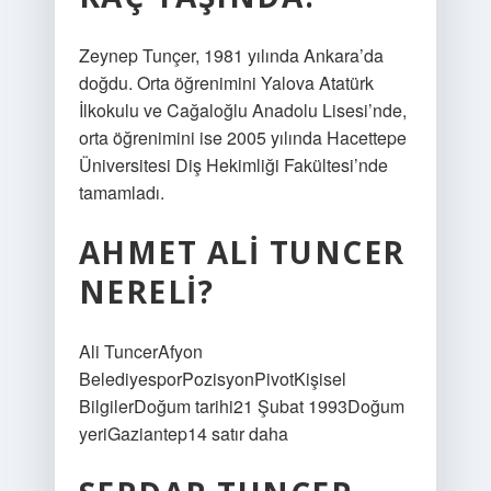
Zeynep Tunçer, 1981 yılında Ankara’da
doğdu. Orta öğrenimini Yalova Atatürk
İlkokulu ve Cağaloğlu Anadolu Lisesi’nde,
orta öğrenimini ise 2005 yılında Hacettepe
Üniversitesi Diş Hekimliği Fakültesi’nde
tamamladı.
AHMET ALI TUNCER
NERELI?
Ali TuncerAfyon
BelediyesporPozisyonPivotKişisel
BilgilerDoğum tarihi21 Şubat 1993Doğum
yeriGaziantep14 satır daha