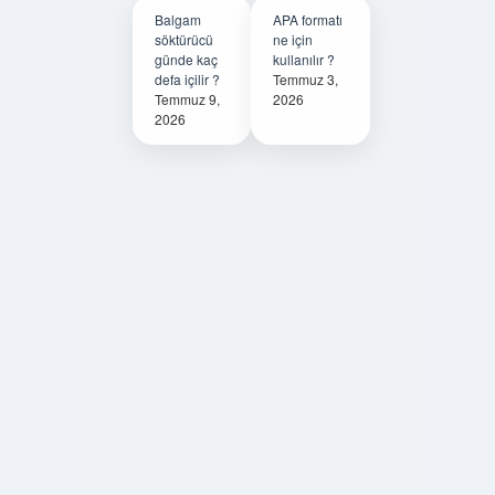
Balgam
APA formatı
söktürücü
ne için
günde kaç
kullanılır ?
defa içilir ?
Temmuz 3,
Temmuz 9,
2026
2026