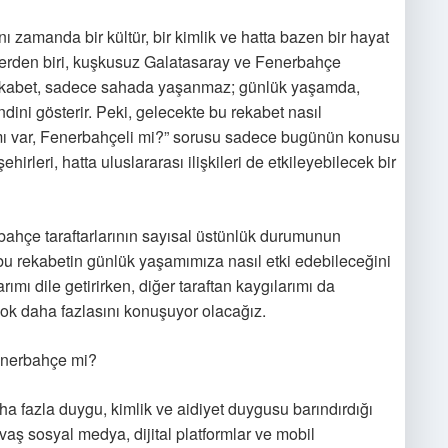
nı zamanda bir kültür, bir kimlik ve hatta bazen bir hayat
lerden biri, kuşkusuz Galatasaray ve Fenerbahçe
 rekabet, sadece sahada yaşanmaz; günlük yaşamda,
ndini gösterir. Peki, gelecekte bu rekabet nasıl
mı var, Fenerbahçeli mi?” sorusu sadece bugünün konusu
irleri, hatta uluslararası ilişkileri de etkileyebilecek bir
bahçe taraftarlarının sayısal üstünlük durumunun
 bu rekabetin günlük yaşamımıza nasıl etki edebileceğini
ımı dile getirirken, diğer taraftan kaygılarımı da
ok daha fazlasını konuşuyor olacağız.
Fenerbahçe mi?
daha fazla duygu, kimlik ve aidiyet duygusu barındırdığı
aş sosyal medya, dijital platformlar ve mobil