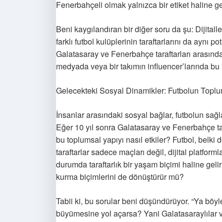
Fenerbahçeli olmak yalnızca bir etiket haline ge
Beni kaygılandıran bir diğer soru da şu: Dijitall
farklı futbol kulüplerinin taraftarlarını da aynı
Galatasaray ve Fenerbahçe taraftarları arasında
medyada veya bir takımın influencer’larında bu 
Gelecekteki Sosyal Dinamikler: Futbolun Top
İnsanlar arasındaki sosyal bağlar, futbolun sağ
Eğer 10 yıl sonra Galatasaray ve Fenerbahçe tar
bu toplumsal yapıyı nasıl etkiler? Futbol, belki
taraftarlar sadece maçları değil, dijital platfor
durumda taraftarlık bir yaşam biçimi haline gelir
kurma biçimlerini de dönüştürür mü?
Tabii ki, bu sorular beni düşündürüyor. “Ya böyl
büyümesine yol açarsa? Yani Galatasaraylılar v