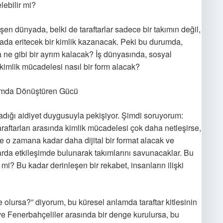
lebilir mi?
eşen dünyada, belki de taraftarlar sadece bir takımın değil,
 potada eritecek bir kimlik kazanacak. Peki bu durumda,
 ne gibi bir ayrım kalacak? İş dünyasında, sosyal
kimlik mücadelesi nasıl bir form alacak?
lumda Dönüştüren Gücü
ladığı aidiyet duygusuyla pekişiyor. Şimdi soruyorum:
aftarları arasında kimlik mücadelesi çok daha netleşirse,
 de o zamana kadar daha dijital bir format alacak ve
mlarda etkileşimde bulunarak takımlarını savunacaklar. Bu
 mi? Bu kadar derinleşen bir rekabet, insanların ilişki
e olursa?” diyorum, bu küresel anlamda taraftar kitlesinin
e Fenerbahçeliler arasında bir denge kurulursa, bu