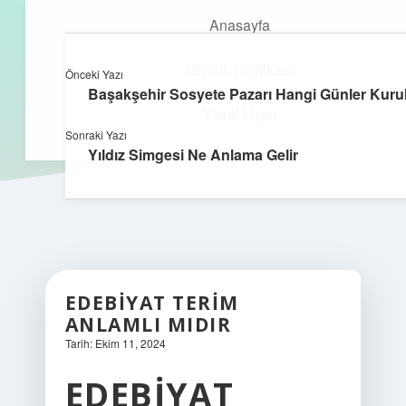
Anasayfa
Gizlilik Politikası
Önceki Yazı
kefa.com.tr
menüyü
Başakşehir Sosyete Pazarı Hangi Günler Kuru
aç
Yasal Uyarı
Sonraki Yazı
Yıldız Simgesi Ne Anlama Gelir
EDEBIYAT TERIM
ANLAMLI MIDIR
Tarih: Ekim 11, 2024
EDEBIYAT