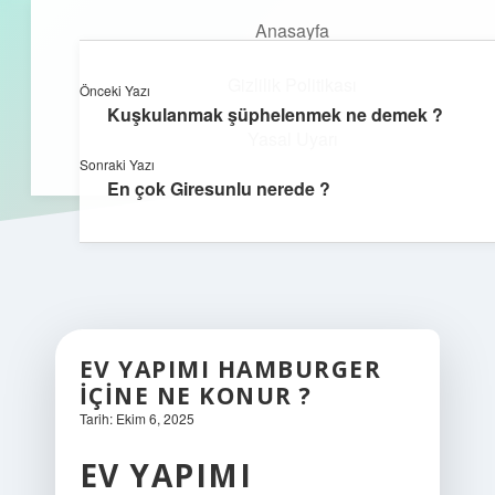
Anasayfa
Gizlilik Politikası
Önceki Yazı
kefa.com.tr
menüyü
Kuşkulanmak şüphelenmek ne demek ?
aç
Yasal Uyarı
Sonraki Yazı
En çok Giresunlu nerede ?
EV YAPIMI HAMBURGER
IÇINE NE KONUR ?
Tarih: Ekim 6, 2025
EV YAPIMI