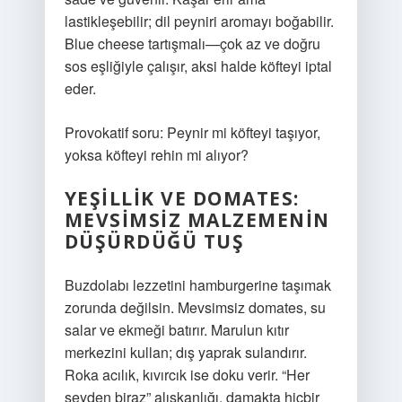
lastikleşebilir; dil peyniri aromayı boğabilir.
Blue cheese tartışmalı—çok az ve doğru
sos eşliğiyle çalışır, aksi halde köfteyi iptal
eder.
Provokatif soru: Peynir mi köfteyi taşıyor,
yoksa köfteyi rehin mi alıyor?
YEŞILLIK VE DOMATES:
MEVSIMSIZ MALZEMENIN
DÜŞÜRDÜĞÜ TUŞ
Buzdolabı lezzetini hamburgerine taşımak
zorunda değilsin. Mevsimsiz domates, su
salar ve ekmeği batırır. Marulun kıtır
merkezini kullan; dış yaprak sulandırır.
Roka acılık, kıvırcık ise doku verir. “Her
şeyden biraz” alışkanlığı, damakta hiçbir