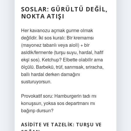
SOSLAR: GÜRÜLTÜ DEĞIL,
NOKTA ATIŞI
Her kavanozu açmak gurme olmak
değildir. İki sos kuralı: Bir kremamsı
(mayonez tabanlı veya aioli) + bir
asidik/fermente (turşu suyu, hardal, hafif
ekşi sos). Ketchup? Elbette olabilir ama
ölçülü. Barbekü, trüf, sarımsak, sriracha,
ballı hardal derken damağını
susturuyorsun.
Provokatif soru: Hamburgerin tadı mı
konuşsun, yoksa sos departmanı mı
bağırıp dursun?
ASIDITE VE TAZELIK: TURŞU VE