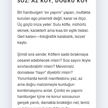
SÖZ: AZ KOY, DOĞRU KOY
Bir hamburgeri “ev yapımı” yapan, mutfakta
kurulan ego piramidi değil; karar ve ölçü.
Üç güçlü imza yeter: Sulu köfte, mühürlü
ekmek, karakterli ama kısa bir eşlik listesi.
Geri kalanı—fotoğraflık kalabalık, lezzet
kaybı.
Şimdi sıra sende: Köfteni sade bırakmaya
cesaret edebilecek misin? Sos sayını ikiyle
sınırlandırabilir misin? Mevsimsiz
domatese “hayır” diyebilir misin?
Yorumlarda kendi manifestonu yaz; az
ama doğru malzemeyle kurduğun
kombinasyonu anlat. Çünkü ev yapımı
hamburger içine ne konur sorusunun
gerçek yanıtı, damakta bıraktığın net, temiz