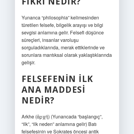
FIKRI NEDIR?
Yunanca “philosophia” kelimesinden
türetilen felsefe, bilgelik arayışı ve bilgi
sevgisi anlamına gelir. Felsefi düşünce
süreçleri, insanlar varoluşu
sorguladıklarında, merak ettiklerinde ve
sorunlara mantıksal olarak yaklaştıklarında
gelişir.
FELSEFENIN ILK
ANA MADDESI
NEDIR?
Arkhe (ἀρχή) (Yunancada “başlangıç”,
“ilk”, “ilk neden” anlamına gelir) Batı
felsefesinin ve Sokrates öncesi antik