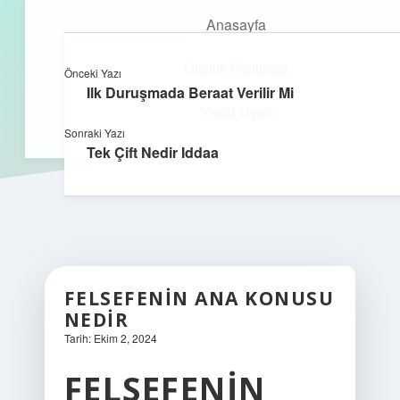
Anasayfa
Gizlilik Politikası
Önceki Yazı
kefa.com.tr
menüyü
Ilk Duruşmada Beraat Verilir Mi
aç
Yasal Uyarı
Sonraki Yazı
Tek Çift Nedir Iddaa
FELSEFENIN ANA KONUSU
NEDIR
Tarih: Ekim 2, 2024
FELSEFENIN