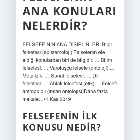
ANA KONULARI
NELERDIR?
FELSEFE’NİN ANA DİSİPLİNLERİ Bilgi
felsefesi (epistemoloji) Felsefenin ele
aldığı konulardan biri de bilgidir. … Bilim
felsefesi. … Varoluşçu felsefe (ontoloji) …
Metafizik. … Sanat felsefesi. … Dil
felsefesi. … Ahlak felsefesi (etik) … Felsefi
antropoloji (insan ontolojisi)Daha fazla
makale…•1 Kas 2019
FELSEFENIN ILK
KONUSU NEDIR?