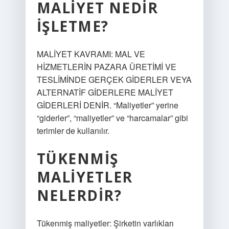
MALIYET NEDIR
IŞLETME?
MALİYET KAVRAMI: MAL VE
HİZMETLERİN PAZARA ÜRETİMİ VE
TESLİMİNDE GERÇEK GİDERLER VEYA
ALTERNATİF GİDERLERE MALİYET
GİDERLERİ DENİR. “Maliyetler” yerine
“giderler”, “maliyetler” ve “harcamalar” gibi
terimler de kullanılır.
TÜKENMIŞ
MALIYETLER
NELERDIR?
Tükenmiş maliyetler: Şirketin varlıkları