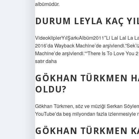
albümüdür.
DURUM LEYLA KAÇ YIL
VideokliplerYılŞarkıAlbüm2011″Li Lal Lal La L
2016’da Wayback Machine’de arşivlendi.”Sek
Machine’de arşivlendi.””There Is To Love You 
satır daha
GÖKHAN TÜRKMEN HA
OLDU?
Gökhan Türkmen, söz ve müziği Serkan Söylemez’
YouTube’da beş milyondan fazla izlenmesiyle 
GÖKHAN TÜRKMEN KAÇ