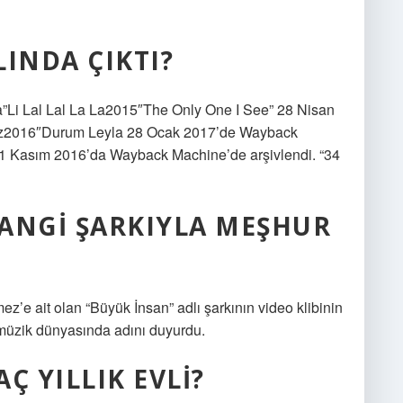
INDA ÇIKTI?
a”Li Lal Lal La La2015″The Only One I See” 28 Nisan
’iz2016″Durum Leyla 28 Ocak 2017’de Wayback
21 Kasım 2016’da Wayback Machine’de arşivlendi. “34
NGI ŞARKIYLA MEŞHUR
e ait olan “Büyük İnsan” adlı şarkının video klibinin
müzik dünyasında adını duyurdu.
 YILLIK EVLI?