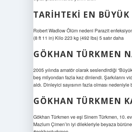
TARIHTEKI EN BÜYÜK
Robert Wadlow Ölüm nedeni Parazit enfeksiyo
(8 ft 11 in) Kilo 223 kg (492 lbs) 5 satır daha
GÖKHAN TÜRKMEN NA
2005 yılında amatör olarak seslendirdiği “Büyük
beş milyondan fazla kez dinlendi. Şarkılarını v
aldı. Dinleyici sayısının fazla olması nedeniyle b
GÖKHAN TÜRKMEN KAÇ
Gökhan Türkmen ve eşi Sinem Türkmen, 10. evlil
Mazlum Çimen’in iyi dilekleriyle beyaza bürünen
#gokhanturkmen.