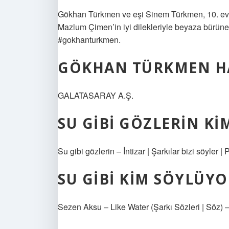
Gökhan Türkmen ve eşi Sinem Türkmen, 10. evlil
Mazlum Çimen’in iyi dilekleriyle beyaza bürünen
#gokhanturkmen.
GÖKHAN TÜRKMEN HA
GALATASARAY A.Ş.
SU GIBI GÖZLERIN K
Su gibi gözlerin – İntizar | Şarkılar bizi söyler
SU GIBI KIM SÖYLÜYO
Sezen Aksu – Like Water (Şarkı Sözleri | Söz)