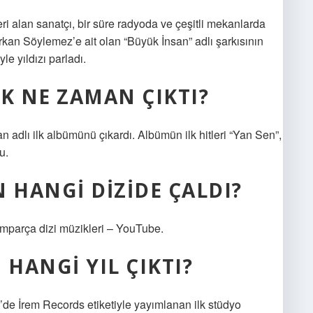
ri alan sanatçı, bir süre radyoda ve çeşitli mekanlarda
rkan Söylemez’e ait olan “Büyük İnsan” adlı şarkısının
e yıldızı parladı.
K NE ZAMAN ÇIKTI?
dlı ilk albümünü çıkardı. Albümün ilk hitleri “Yan Sen”,
u.
 HANGI DIZIDE ÇALDI?
amparça dizi müzikleri – YouTube.
 HANGI YIL ÇIKTI?
e İrem Records etiketiyle yayımlanan ilk stüdyo