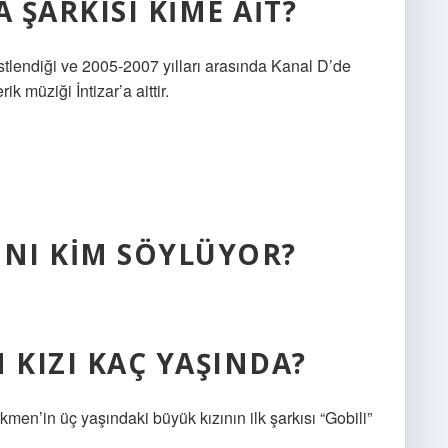
ŞARKISI KIME AIT?
üstlendiği ve 2005-2007 yılları arasında Kanal D’de
k müziği İntizar’a aittir.
INI KIM SÖYLÜYOR?
KIZI KAÇ YAŞINDA?
men’in üç yaşındaki büyük kızının ilk şarkısı “Gobili”