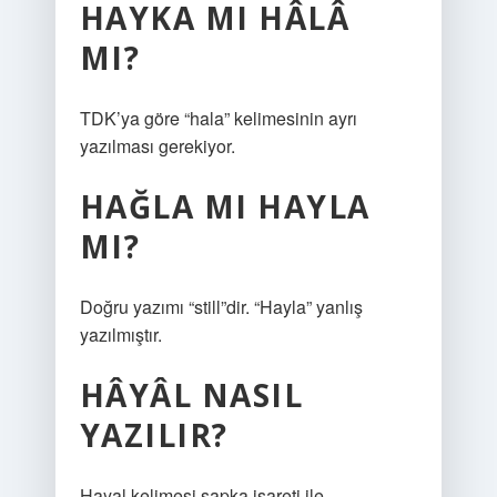
HAYKA MI HÂLÂ
MI?
TDK’ya göre “hala” kelimesinin ayrı
yazılması gerekiyor.
HAĞLA MI HAYLA
MI?
Doğru yazımı “still”dir. “Hayla” yanlış
yazılmıştır.
HÂYÂL NASIL
YAZILIR?
Hayal kelimesi şapka işareti ile