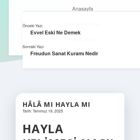
Anasayfa
Gizlilik Politikası
Önceki Yazı
kefa.com.tr
menüyü
Evvel Eski Ne Demek
aç
Yasal Uyarı
Sonraki Yazı
Freudun Sanat Kuramı Nedir
HÂLÂ MI HAYLA MI
Tarih: Temmuz 19, 2025
HAYLA