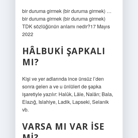
bir duruma girmek (bir duruma girmek) …
bir duruma girmek (bir duruma girmek)
TDK sözlüğünün anlamı nedir?17 Mayıs
2022
HÂLBUKI ŞAPKALI
MI?
Kişi ve yer adlarında ince ünsüz l’den
sonra gelen a ve u ünlüleri de şapka
işaretiyle yazılır: Halûk, Lâle, Nalân; Bala,
Elazığ, Islahiye, Ladik, Lapseki, Selanik
vb.
VARSA MI VAR ISE
MI?