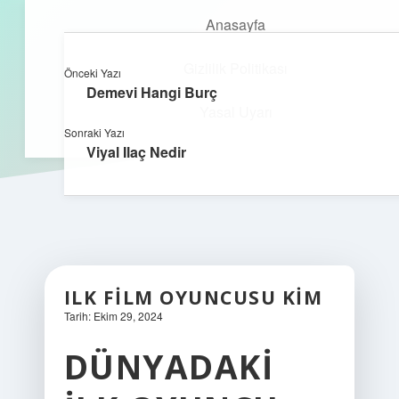
Anasayfa
Gizlilik Politikası
Önceki Yazı
kefa.com.tr
menüyü
Demevi Hangi Burç
aç
Yasal Uyarı
Sonraki Yazı
Viyal Ilaç Nedir
ILK FILM OYUNCUSU KIM
Tarih: Ekim 29, 2024
DÜNYADAKI