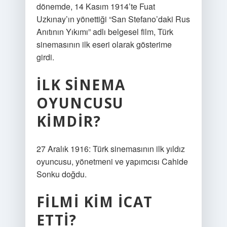
dönemde, 14 Kasım 1914’te Fuat
Uzkınay’ın yönettiği “San Stefano’daki Rus
Anıtının Yıkımı” adlı belgesel film, Türk
sinemasının ilk eseri olarak gösterime
girdi.
İLK SINEMA
OYUNCUSU
KIMDIR?
27 Aralık 1916: Türk sinemasının ilk yıldız
oyuncusu, yönetmeni ve yapımcısı Cahide
Sonku doğdu.
FILMI KIM ICAT
ETTI?