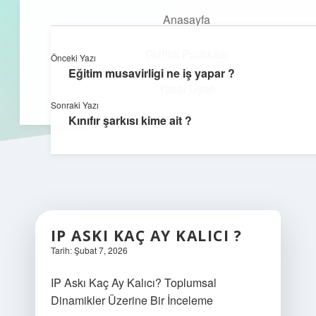
Anasayfa
Gizlilik Politikası
Önceki Yazı
kefa.com.tr
menüyü
Eğitim musavirligi ne iş yapar ?
aç
Yasal Uyarı
Sonraki Yazı
Kınıfır şarkısı kime ait ?
IP ASKI KAÇ AY KALICI ?
Tarih: Şubat 7, 2026
IP Askı Kaç Ay Kalıcı? Toplumsal
Dinamikler Üzerine Bir İnceleme