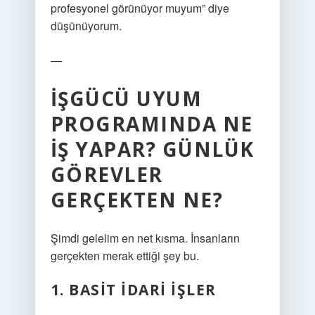
profesyonel görünüyor muyum” diye
düşünüyorum.
—
İŞGÜCÜ UYUM
PROGRAMINDA NE
İŞ YAPAR? GÜNLÜK
GÖREVLER
GERÇEKTEN NE?
Şimdi gelelim en net kısma. İnsanların
gerçekten merak ettiği şey bu.
1. BASIT IDARI IŞLER