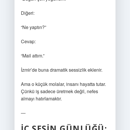
Diğeri:
“Ne yaptın?”
Cevap:
“Mail attım.”
İzmir’de buna dramatik sessizlik eklenir.
Ama o küçük molalar, insanı hayatta tutar.
Çünkü iş sadece üretmek değil, nefes
almayı hatırlamaktır.
—
İÇ SESIN GÜNLÜĞÜ: