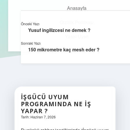
Anasayfa
Gizlilik Politikası
Önceki Yazı
kefa.com.tr
menüyü
Yusuf ingilizcesi ne demek ?
aç
Yasal Uyarı
Sonraki Yazı
150 mikrometre kaç mesh eder ?
İŞGÜCÜ UYUM
PROGRAMINDA NE IŞ
YAPAR ?
Tarih: Haziran 7, 2026