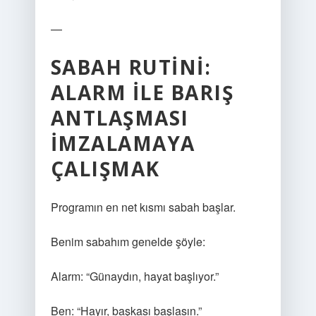
—
SABAH RUTINI:
ALARM ILE BARIŞ
ANTLAŞMASI
İMZALAMAYA
ÇALIŞMAK
Programın en net kısmı sabah başlar.
Benim sabahım genelde şöyle:
Alarm: “Günaydın, hayat başlıyor.”
Ben: “Hayır, başkası başlasın.”