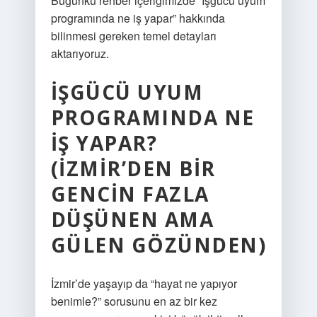
Bugünkü rehber içeriğimizde “İşgücü uyum
programında ne iş yapar” hakkında
bilinmesi gereken temel detayları
aktarıyoruz.
İŞGÜCÜ UYUM
PROGRAMINDA NE
İŞ YAPAR?
(İZMIR’DEN BIR
GENCIN FAZLA
DÜŞÜNEN AMA
GÜLEN GÖZÜNDEN)
İzmir’de yaşayıp da “hayat ne yapıyor
benimle?” sorusunu en az bir kez