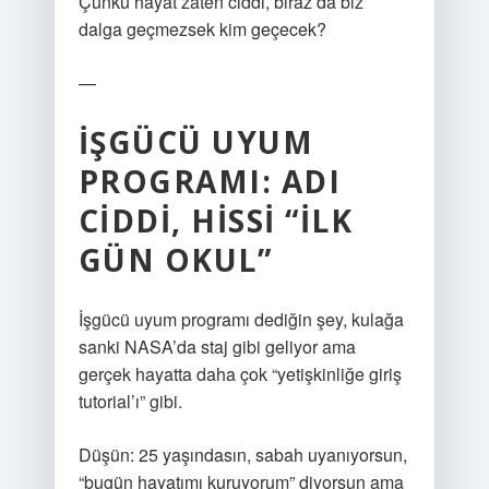
Çünkü hayat zaten ciddi, biraz da biz
dalga geçmezsek kim geçecek?
—
İŞGÜCÜ UYUM
PROGRAMI: ADI
CIDDI, HISSI “İLK
GÜN OKUL”
İşgücü uyum programı dediğin şey, kulağa
sanki NASA’da staj gibi geliyor ama
gerçek hayatta daha çok “yetişkinliğe giriş
tutorial’ı” gibi.
Düşün: 25 yaşındasın, sabah uyanıyorsun,
“bugün hayatımı kuruyorum” diyorsun ama