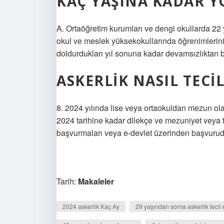
KAÇ YAŞINA KADAR Y
A. Ortaöğretim kurumları ve dengi okullarda 22 y
okul ve meslek yüksekokullarında öğrenimlerin
doldurdukları yıl sonuna kadar devamsızlıktan bı
ASKERLIK NASIL TECIL
8. 2024 yılında lise veya ortaokuldan mezun ola
2024 tarihine kadar dilekçe ve mezuniyet veya te
başvurmaları veya e-devlet üzerinden başvurud
Tarih:
Makaleler
2024 askerlik Kaç Ay
29 yaşından sonra askerlik tecil e