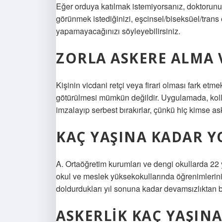
Eğer orduya katılmak istemiyorsanız, doktorunuzd
görünmek istediğinizi, eşcinsel/biseksüel/trans
yapamayacağınızı söyleyebilirsiniz.
ZORLA ASKERE ALMA 
Kişinin vicdani retçi veya firari olması fark etme
götürülmesi mümkün değildir. Uygulamada, kollu
imzalayıp serbest bırakırlar, çünkü hiç kimse as
KAÇ YAŞINA KADAR Y
A. Ortaöğretim kurumları ve dengi okullarda 22 y
okul ve meslek yüksekokullarında öğrenimlerin
doldurdukları yıl sonuna kadar devamsızlıktan bı
ASKERLIK KAÇ YAŞINA