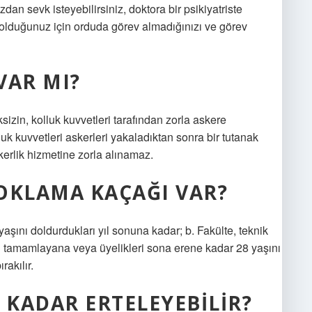
an sevk isteyebilirsiniz, doktora bir psikiyatriste
 olduğunuz için orduda görev almadığınızı ve görev
VAR MI?
ksizin, kolluk kuvvetleri tarafından zorla askere
k kuvvetleri askerleri yakaladıktan sonra bir tutanak
kerlik hizmetine zorla alınamaz.
OKLAMA KAÇAĞI VAR?
aşını doldurdukları yıl sonuna kadar; b. Fakülte, teknik
i tamamlayana veya üyelikleri sona erene kadar 28 yaşını
rakılır.
 KADAR ERTELEYEBILIR?