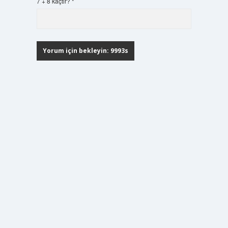
7 + 8 kaçtır?
*