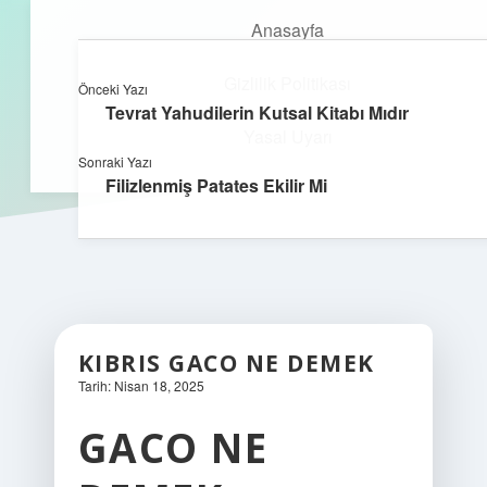
Anasayfa
Gizlilik Politikası
Önceki Yazı
kefa.com.tr
menüyü
Tevrat Yahudilerin Kutsal Kitabı Mıdır
aç
Yasal Uyarı
Sonraki Yazı
Filizlenmiş Patates Ekilir Mi
KIBRIS GACO NE DEMEK
Tarih: Nisan 18, 2025
GACO NE