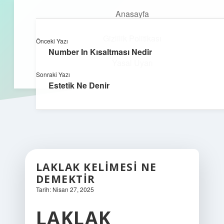
Anasayfa
Gizlilik Politikası
Önceki Yazı
kefa.com.tr
menüyü
Number In Kısaltması Nedir
aç
Yasal Uyarı
Sonraki Yazı
Estetik Ne Denir
LAKLAK KELIMESI NE
DEMEKTIR
Tarih: Nisan 27, 2025
LAKLAK