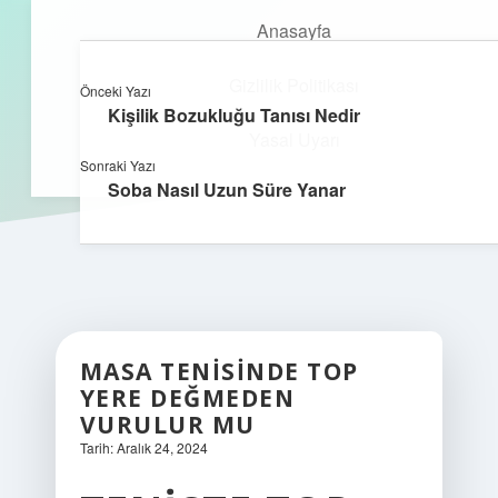
Anasayfa
Gizlilik Politikası
Önceki Yazı
kefa.com.tr
menüyü
Kişilik Bozukluğu Tanısı Nedir
aç
Yasal Uyarı
Sonraki Yazı
Soba Nasıl Uzun Süre Yanar
MASA TENISINDE TOP
YERE DEĞMEDEN
VURULUR MU
Tarih: Aralık 24, 2024