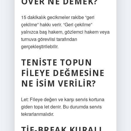
OVER NE DEMEK?
15 dakikalık gecikmeler rakibe “geri
çekilme” hakkı verir. “Geri çekilme”
yalnızca baş hakem, gözlemci hakem veya
turnuva görevlisi tarafından
gerçekleştirilebilir.
TENISTE TOPUN
FILEYE DEĞMESINE
NE ISIM VERILIR?
Let: Fileye değen ve karşı servis kortuna
giden topa let denir. Bu durumda servis
tekrarlanmalıdır.
TIE-BREAK KURALI