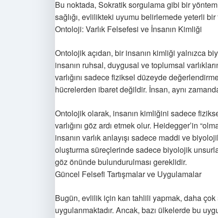
Bu noktada, Sokratik sorgulama gibi bir yöntemi
sağlığı, evlilikteki uyumu belirlemede yeterli bi
Ontoloji: Varlık Felsefesi ve İnsanın Kimliği
Ontolojik açıdan, bir insanın kimliği yalnızca biyo
insanın ruhsal, duygusal ve toplumsal varlıklarını
varlığını sadece fiziksel düzeyde değerlendirmek
hücrelerden ibaret değildir. İnsan, aynı zamanda
Ontolojik olarak, insanın kimliğini sadece fiziks
varlığını göz ardı etmek olur. Heidegger’in “olm
insanın varlık anlayışı sadece maddi ve biyoloji
oluşturma süreçlerinde sadece biyolojik unsurla
göz önünde bulundurulması gereklidir.
Güncel Felsefi Tartışmalar ve Uygulamalar
Bugün, evlilik için kan tahlili yapmak, daha çok
uygulanmaktadır. Ancak, bazı ülkelerde bu uygu