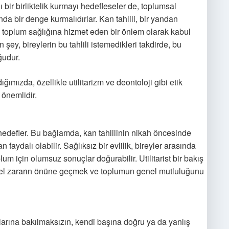
lı bir birliktelik kurmayı hedefleseler de, toplumsal
ında bir denge kurmalıdırlar. Kan tahlili, bir yandan
, toplum sağlığına hizmet eden bir önlem olarak kabul
şey, bireylerin bu tahlili istemedikleri takdirde, bu
ğudur.
ımızda, özellikle utilitarizm ve deontoloji gibi etik
 önemlidir.
hedefler. Bu bağlamda, kan tahlilinin nikah öncesinde
faydalı olabilir. Sağlıksız bir evlilik, bireyler arasında
lum için olumsuz sonuçlar doğurabilir. Utilitarist bir bakış
nsiyel zararın önüne geçmek ve toplumun genel mutluluğunu
uçlarına bakılmaksızın, kendi başına doğru ya da yanlış