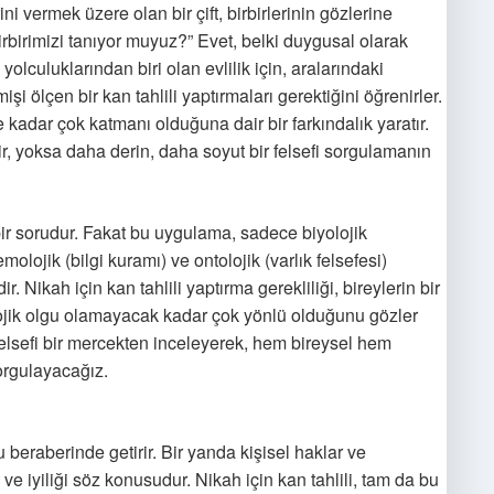
ni vermek üzere olan bir çift, birbirlerinin gözlerine
birbirimizi tanıyor muyuz?” Evet, belki duygusal olarak
yolculuklarından biri olan evlilik için, aralarındaki
i ölçen bir kan tahlili yaptırmaları gerektiğini öğrenirler.
ne kadar çok katmanı olduğuna dair bir farkındalık yaratır.
idir, yoksa daha derin, daha soyut bir felsefi sorgulamanın
 bir sorudur. Fakat bu uygulama, sadece biyolojik
molojik (bilgi kuramı) ve ontolojik (varlık felsefesi)
Nikah için kan tahlili yaptırma gerekliliği, bireylerin bir
lojik olgu olamayacak kadar çok yönlü olduğunu gözler
 felsefi bir mercekten inceleyerek, hem bireysel hem
rgulayacağız.
 beraberinde getirir. Bir yanda kişisel haklar ve
ve iyiliği söz konusudur. Nikah için kan tahlili, tam da bu