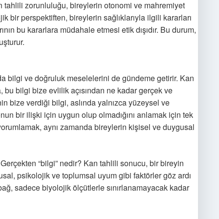
an tahlili zorunluluğu, bireylerin otonomi ve mahremiyet
bir perspektiften, bireylerin sağlıklarıyla ilgili kararları
rının bu kararlara müdahale etmesi etik dışıdır. Bu durum,
uşturur.
anda bilgi ve doğruluk meselelerini de gündeme getirir. Kan
da, bu bilgi bize evlilik açısından ne kadar gerçek ve
nin bize verdiği bilgi, aslında yalnızca yüzeysel ve
 onun bir ilişki için uygun olup olmadığını anlamak için tek
de yorumlamak, aynı zamanda bireylerin kişisel ve duygusal
. Gerçekten “bilgi” nedir? Kan tahlili sonucu, bir bireyin
usal, psikolojik ve toplumsal uyum gibi faktörler göz ardı
ir bağ, sadece biyolojik ölçütlerle sınırlanamayacak kadar