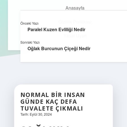
Anasayfa
Gizlilik Politikası
Önceki Yazı
kefa.com.tr
menüyü
Paralel Kuzen Evliliği Nedir
aç
Yasal Uyarı
Sonraki Yazı
Oğlak Burcunun Çiçeği Nedir
NORMAL BIR INSAN
GÜNDE KAÇ DEFA
TUVALETE ÇIKMALI
Tarih: Eylül 30, 2024