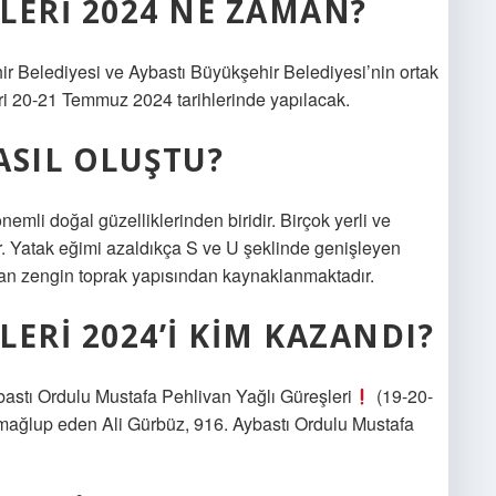
LERI 2024 NE ZAMAN?
 Belediyesi ve Aybastı Büyükşehir Belediyesi’nin ortak
ri 20-21 Temmuz 2024 tarihlerinde yapılacak.
ASIL OLUŞTU?
mli doğal güzelliklerinden biridir. Birçok yerli ve
ır. Yatak eğimi azaldıkça S ve U şeklinde genişleyen
an zengin toprak yapısından kaynaklanmaktadır.
ERI 2024’I KIM KAZANDI?
bastı Ordulu Mustafa Pehlivan Yağlı Güreşleri
(19-20-
mağlup eden Ali Gürbüz, 916. Aybastı Ordulu Mustafa