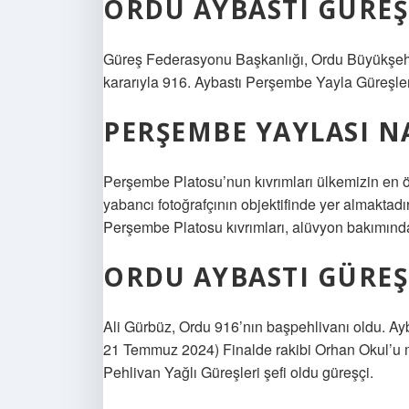
ORDU AYBASTI GÜREŞ
Güreş Federasyonu Başkanlığı, Ordu Büyükşehir
kararıyla 916. Aybastı Perşembe Yayla Güreşle
PERŞEMBE YAYLASI N
Perşembe Platosu’nun kıvrımları ülkemizin en öne
yabancı fotoğrafçının objektifinde yer almaktad
Perşembe Platosu kıvrımları, alüvyon bakımınd
ORDU AYBASTI GÜREŞL
Ali Gürbüz, Ordu 916’nın başpehlivanı oldu. Ay
21 Temmuz 2024) Finalde rakibi Orhan Okul’u 
Pehlivan Yağlı Güreşleri şefi oldu güreşçi.