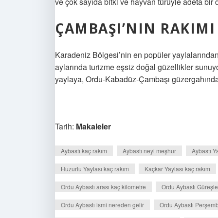
ve çok sayıda bitki ve hayvan türüyle adeta bir d
ÇAMBAŞI’NIN RAKIMI
Karadeniz Bölgesi’nin en popüler yaylalarında
aylarında turizme eşsiz doğal güzellikler sunu
yaylaya, Ordu-Kabadüz-Çambaşı güzergahındaki a
Tarih:
Makaleler
Aybastı kaç rakım
Aybastı neyi meşhur
Aybastı Y
Huzurlu Yaylası kaç rakım
Kaçkar Yaylası kaç rakım
Ordu Aybastı arası kaç kilometre
Ordu Aybastı Güreşl
Ordu Aybastı ismi nereden gelir
Ordu Aybastı Perşemb