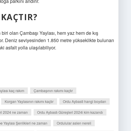
oğa parkını andırır.
 KAÇTIR?
n biri olan Çambaşı Yaylası, hem yaz hem de kış
yor. Deniz seviyesinden 1.850 metre yükseklikte bulunan
sfalt yolla ulaşılabiliyor.
aylası kaç rakım
Çambaşının rakımı kaçtır
Korgan Yaylasının rakımı kaçtır
Ordu Aybasti hangi boydan
eri 2024 ne zaman
Ordu Aybastı Güreşleri 2024i kim kazandı
e Yaylası Şenlikleri ne zaman
Ordulular aslen nereli