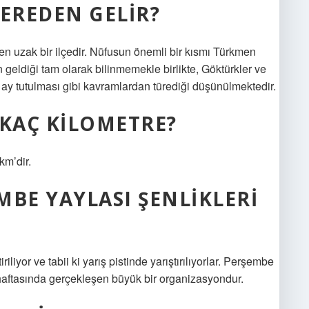
NEREDEN GELIR?
en uzak bir ilçedir. Nüfusun önemli bir kısmı Türkmen
geldiği tam olarak bilinmemekle birlikte, Göktürkler ve
 ay tutulması gibi kavramlardan türediği düşünülmektedir.
 KAÇ KILOMETRE?
km’dir.
MBE YAYLASI ŞENLIKLERI
riliyor ve tabii ki yarış pistinde yarıştırılıyorlar. Perşembe
 haftasında gerçekleşen büyük bir organizasyondur.