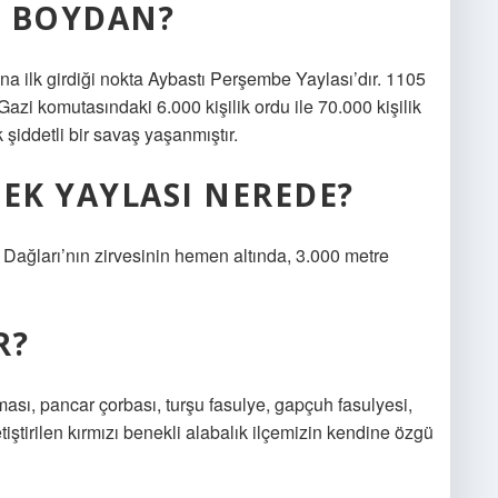
I BOYDAN?
na ilk girdiği nokta Aybastı Perşembe Yaylası’dır. 1105
 komutasındaki 6.000 kişilik ordu ile 70.000 kişilik
şiddetli bir savaş yaşanmıştır.
SEK YAYLASI NEREDE?
 Dağları’nın zirvesinin hemen altında, 3.000 metre
R?
ması, pancar çorbası, turşu fasulye, gapçuh fasulyesi,
ştirilen kırmızı benekli alabalık ilçemizin kendine özgü