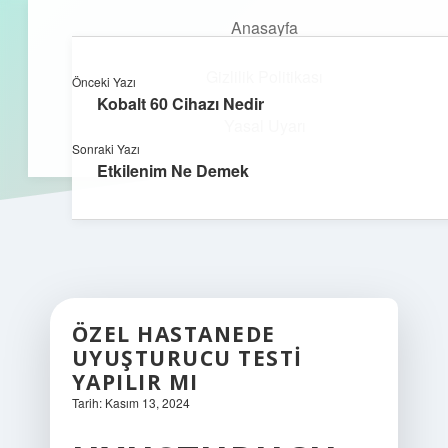
Anasayfa
Gizlilik Politikası
Önceki Yazı
kefa.com.tr
menüyü
Kobalt 60 Cihazı Nedir
aç
Yasal Uyarı
Sonraki Yazı
Etkilenim Ne Demek
ÖZEL HASTANEDE
UYUŞTURUCU TESTI
YAPILIR MI
Tarih: Kasım 13, 2024