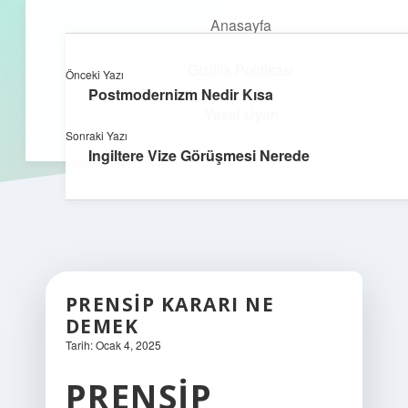
Anasayfa
Gizlilik Politikası
Önceki Yazı
kefa.com.tr
menüyü
Postmodernizm Nedir Kısa
aç
Yasal Uyarı
Sonraki Yazı
Ingiltere Vize Görüşmesi Nerede
PRENSIP KARARI NE
DEMEK
Tarih: Ocak 4, 2025
PRENSIP