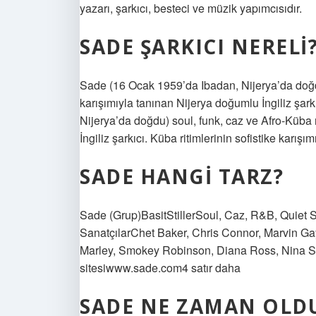
yazarı, şarkıcı, besteci ve müzik yapımcısıdır.
SADE ŞARKICI NERELI
Sade (16 Ocak 1959’da Ibadan, Nijerya’da doğdu)
karışımıyla tanınan Nijerya doğumlu İngiliz şa
Nijerya’da doğdu) soul, funk, caz ve Afro-Küba r
İngiliz şarkıcı. Küba ritimlerinin sofistike karışı
SADE HANGI TARZ?
Sade (Grup)BasitStillerSoul, Caz, R&B, Quiet St
SanatçılarChet Baker, Chris Connor, Marvin Ga
Marley, Smokey Robinson, Diana Ross, Nina 
sitesiwww.sade.com4 satır daha
SADE NE ZAMAN OLD