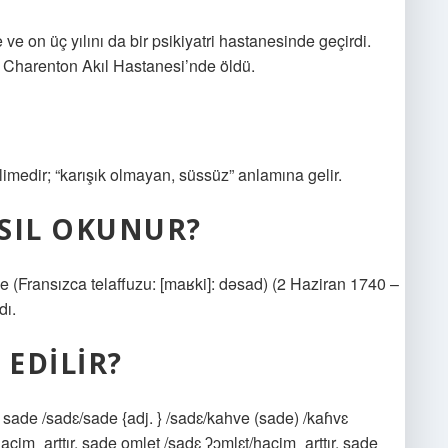
 ve on üç yılını da bir psikiyatri hastanesinde geçirdi.
 Charenton Akıl Hastanesi’nde öldü.
miş bir kelimedir; “karışık olmayan, süssüz” anlamına gelir.
SIL OKUNUR?
(Fransızca telaffuzu: [maʁki]: dəsad) (2 Haziran 1740 –
dı.
 EDILIR?
 sade /sadɛ/sade {adj. } /sadɛ/kahve (sade) /kaɦvɛ
hacim_arttır. sade omlet /sadɛ ʔɔmlɛt/hacim_arttır. sade