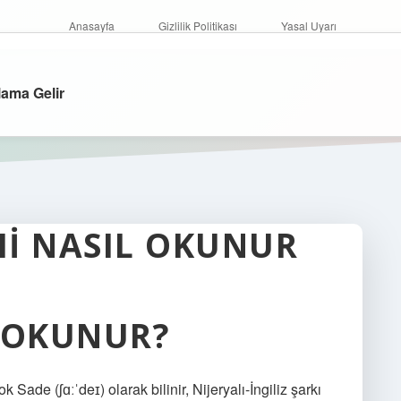
Anasayfa
Gizlilik Politikası
Yasal Uyarı
ama Gelir
MI NASIL OKUNUR
 OKUNUR?
ade (ʃɑːˈdeɪ) olarak bilinir, Nijeryalı-İngiliz şarkı