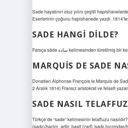
Sade hayatının otuz yılını çeşitli hapishanelerde
Eserlerinin çoğunu hapishanede yazdı. 1814’te
SADE HANGI DILDE?
Farsça sāde ساده kelimesinden türetil
MARQUIS DE SADE NA
Donatien Alphonse François le Marquis de Sade 
2 Aralık 1814) Fransız aristokrat ve felsefi yazar
SADE NASIL TELAFFUZ
Türkçe’de “sade” kelimesinin telaffuzu nasıldır?
(sadɛ)/hacim_arttır. basit {zarf} /sadɛ bɪçɪmdaɛ/