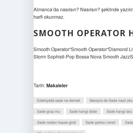
Almanca’da nasılsın? Nasılsın? şeklinde yazılır. 
harfi okunmaz.
SMOOTH OPERATOR H
Smooth Operator”Smooth Operator”Diamond Lif
Storm Sophisti-Pop Bossa Nova Smooth JazzSü
Tarih:
Makaleler
Edebiyatta sade ne demek
Marquis de Sade nasıl oku
Sade grup mu
Sade hangi dilde
Sade hangi tarz
Sade neden hapse girdi
Sade şarkıcı nereli
Sade 