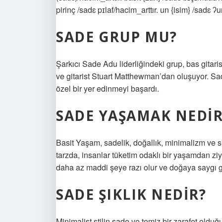
pirinç /sadɛ pɪlaf/hacim_arttır. un {isim} /sadɛ ʔ
SADE GRUP MU?
Şarkıcı Sade Adu liderliğindeki grup, bas gita
ve gitarist Stuart Matthewman’dan oluşuyor. Sade
özel bir yer edinmeyi başardı.
SADE YAŞAMAK NEDIR
Basit Yaşam, sadelik, doğallık, minimalizm ve sü
tarzda, insanlar tüketim odaklı bir yaşamdan ziy
daha az maddi şeye razı olur ve doğaya saygı gö
SADE ŞIKLIK NEDIR?
Minimalist stilin sade ve temiz bir zarafet olduğu