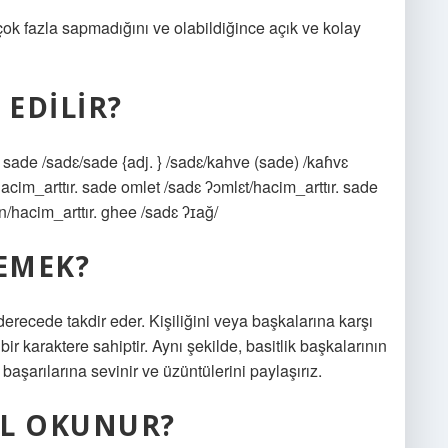
ok fazla sapmadığını ve olabildiğince açık ve kolay
 EDILIR?
 sade /sadɛ/sade {adj. } /sadɛ/kahve (sade) /kaɦvɛ
hacim_arttır. sade omlet /sadɛ ʔɔmlɛt/hacim_arttır. sade
un/hacim_arttır. ghee /sadɛ ʔɪağ/
DEMEK?
derecede takdir eder. Kişiliğini veya başkalarına karşı
ir karaktere sahiptir. Aynı şekilde, basitlik başkalarının
 başarılarına sevinir ve üzüntülerini paylaşırız.
IL OKUNUR?