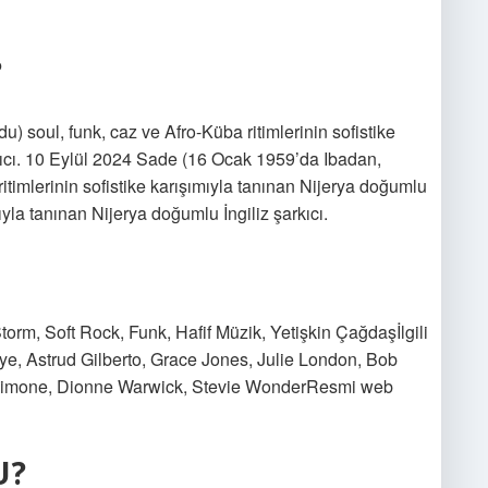
?
 soul, funk, caz ve Afro-Küba ritimlerinin sofistike
rkıcı. 10 Eylül 2024 Sade (16 Ocak 1959’da Ibadan,
itimlerinin sofistike karışımıyla tanınan Nijerya doğumlu
mıyla tanınan Nijerya doğumlu İngiliz şarkıcı.
orm, Soft Rock, Funk, Hafif Müzik, Yetişkin Çağdaşİlgili
ye, Astrud Gilberto, Grace Jones, Julie London, Bob
Simone, Dionne Warwick, Stevie WonderResmi web
U?