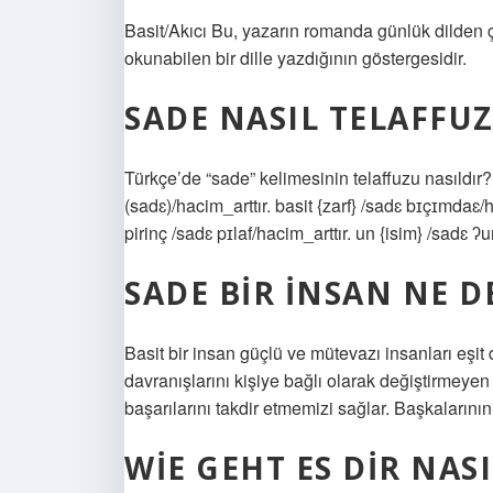
Basit/Akıcı Bu, yazarın romanda günlük dilden ç
okunabilen bir dille yazdığının göstergesidir.
SADE NASIL TELAFFUZ
Türkçe’de “sade” kelimesinin telaffuzu nasıldır?
(sadɛ)/hacim_arttır. basit {zarf} /sadɛ bɪçɪmdaɛ/
pirinç /sadɛ pɪlaf/hacim_arttır. un {isim} /sadɛ ʔ
SADE BIR INSAN NE 
Basit bir insan güçlü ve mütevazı insanları eşit 
davranışlarını kişiye bağlı olarak değiştirmeyen b
başarılarını takdir etmemizi sağlar. Başkalarının
WIE GEHT ES DIR NAS