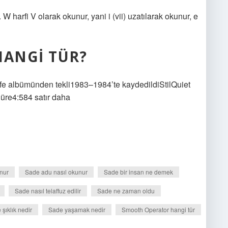
W harfi V olarak okunur, yani i (vii) uzatılarak okunur, e
ANGI TÜR?
e albümünden tekli1983–1984’te kaydedildiStilQuiet
re4:584 satır daha
nur
Sade adu nasıl okunur
Sade bir insan ne demek
Sade nasıl telaffuz edilir
Sade ne zaman oldu
şıklık nedir
Sade yaşamak nedir
Smooth Operator hangi tür