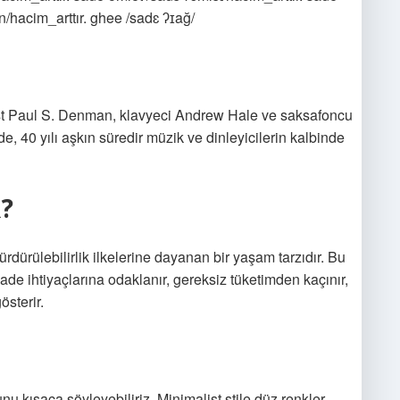
un/hacim_arttır. ghee /sadɛ ʔɪağ/
rist Paul S. Denman, klavyeci Andrew Hale ve saksafoncu
, 40 yılı aşkın süredir müzik ve dinleyicilerin kalbinde
?
rdürülebilirlik ilkelerine dayanan bir yaşam tarzıdır. Bu
ade ihtiyaçlarına odaklanır, gereksiz tüketimden kaçınır,
sterir.
nu kısaca söyleyebiliriz. Minimalist stile düz renkler,