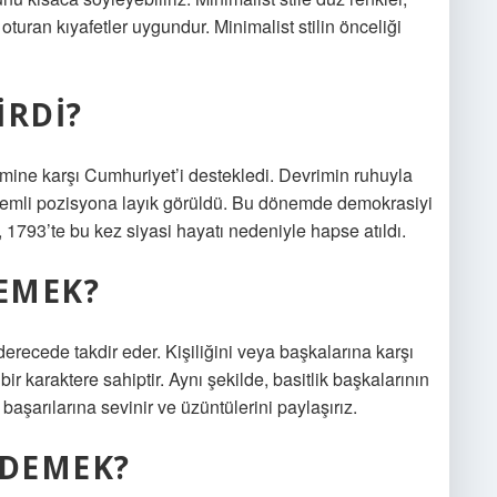
uran kıyafetler uygundur. Minimalist stilin önceliği
IRDI?
timine karşı Cumhuriyet’i destekledi. Devrimin ruhuyla
önemli pozisyona layık görüldü. Bu dönemde demokrasiyi
 1793’te bu kez siyasi hayatı nedeniyle hapse atıldı.
DEMEK?
derecede takdir eder. Kişiliğini veya başkalarına karşı
ir karaktere sahiptir. Aynı şekilde, basitlik başkalarının
 başarılarına sevinir ve üzüntülerini paylaşırız.
 DEMEK?