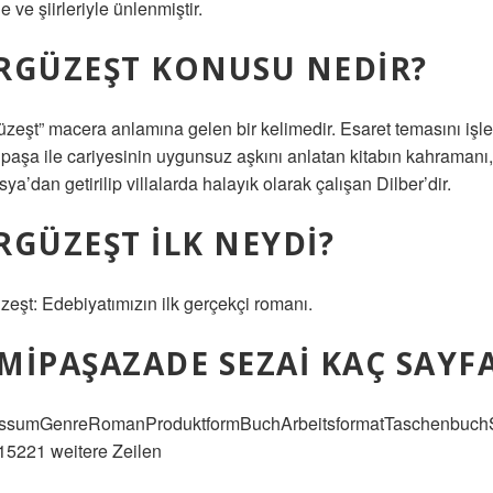
 ve şiirleriyle ünlenmiştir.
RGÜZEŞT KONUSU NEDIR?
üzeşt” macera anlamına gelen bir kelimedir. Esaret temasını işl
r paşa ile cariyesinin uygunsuz aşkını anlatan kitabın kahramanı
ya’dan getirilip villalarda halayık olarak çalışan Dilber’dir.
RGÜZEŞT ILK NEYDI?
zeşt: Edebiyatımızın ilk gerçekçi romanı.
MIPAŞAZADE SEZAI KAÇ SAYF
ssumGenreRomanProduktformBuchArbeitsformatTaschenbuch
15221 weitere Zeilen