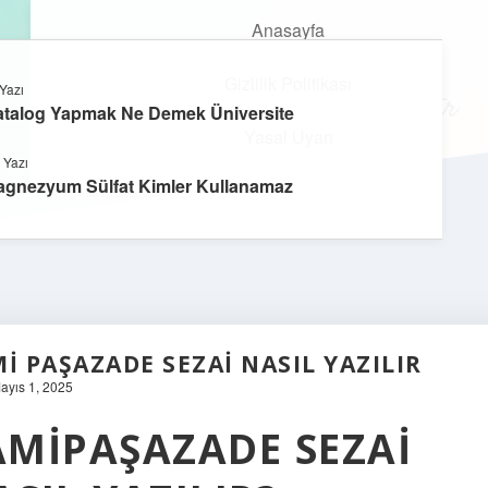
Anasayfa
Gizlilik Politikası
Yazı
kefa.com.tr
menüyü
atalog Yapmak Ne Demek Üniversite
aç
Yasal Uyarı
 Yazı
agnezyum Sülfat Kimler Kullanamaz
I PAŞAZADE SEZAI NASIL YAZILIR
Mayıs 1, 2025
AMIPAŞAZADE SEZAI