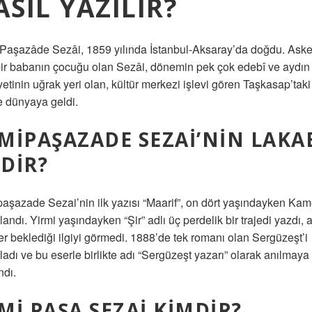
ASIL YAZILIR?
Paşazâde Sezâi, 1859 yılında İstanbul-Aksaray’da doğdu. Aske
bir babanın çocuğu olan Sezâi, dönemin pek çok edebî ve aydın
etinin uğrak yeri olan, kültür merkezi işlevi gören Taşkasap’taki
e dünyaya geldi.
MIPAŞAZADE SEZAI’NIN LAKA
DIR?
aşazade Sezai’nin ilk yazısı “Maarif”, on dört yaşındayken Kam
andı. Yirmi yaşındayken “Şir” adlı üç perdelik bir trajedi yazdı,
er beklediği ilgiyi görmedi. 1888’de tek romanı olan Sergüzeşt’i
ladı ve bu eserle birlikte adı “Sergüzeşt yazarı” olarak anılmaya
ndı.
MI PAŞA SEZAI KIMDIR?