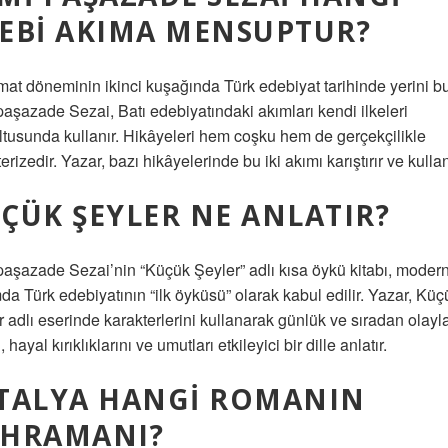
EBI AKIMA MENSUPTUR?
mat döneminin ikinci kuşağında Türk edebiyat tarihinde yerini b
aşazade Sezai, Batı edebiyatındaki akımları kendi ilkeleri
ltusunda kullanır. Hikâyeleri hem coşku hem de gerçekçilikle
erizedir. Yazar, bazı hikâyelerinde bu iki akımı karıştırır ve kullan
ÇÜK ŞEYLER NE ANLATIR?
aşazade Sezai’nin “Küçük Şeyler” adlı kısa öykü kitabı, moder
da Türk edebiyatının “ilk öyküsü” olarak kabul edilir. Yazar, Küç
 adlı eserinde karakterlerini kullanarak günlük ve sıradan olayla
ı, hayal kırıklıklarını ve umutları etkileyici bir dille anlatır.
TALYA HANGI ROMANIN
HRAMANI?