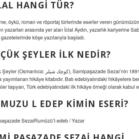
LAL HANGI TÜR?
e, öykü, roman ve röportaj türlerinde eserler veren günümüzü
n yazarları arasında yer alan İclal Aydın, yazarlık kariyerine S
 gazetelerinde köşe yazılarıyla başladı.
ÇÜK ŞEYLER ILK NEDIR?
Osmanlıca: كوچك شيلر), Samipaşazade Sezai’nin 1891
da yayımlanan hikâye kitabıdır. Batı edebiyatındaki hikâyelere b
kler taşıyan, Türk edebiyatındaki ilk hikâye örneği olarak kabul ed
MUZU L EDEP KIMIN ESERI?
aşazade SezaiRumûzü’l-edeb / Yazar
MI PAŞAZADE SEZAI HANGI