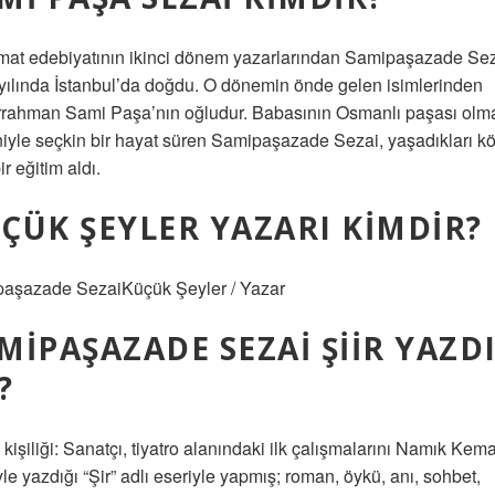
mat edebiyatının ikinci dönem yazarlarından Samipaşazade Sez
yılında İstanbul’da doğdu. O dönemin önde gelen isimlerinden
rahman Sami Paşa’nın oğludur. Babasının Osmanlı paşası olm
iyle seçkin bir hayat süren Samipaşazade Sezai, yaşadıkları k
ir eğitim aldı.
ÇÜK ŞEYLER YAZARI KIMDIR?
aşazade SezaiKüçük Şeyler / Yazar
MIPAŞAZADE SEZAI ŞIIR YAZD
?
kişiliği: Sanatçı, tiyatro alanındaki ilk çalışmalarını Namık Kema
yle yazdığı “Şir” adlı eseriyle yapmış; roman, öykü, anı, sohbet,