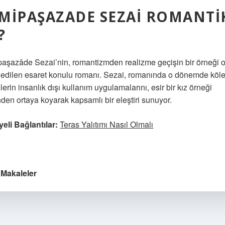
MIPAŞAZADE SEZAI ROMANTI
?
aşazâde Sezai’nin, romantizmden realizme geçişin bir örneği o
 edilen esaret konulu romanı. Sezai, romanında o dönemde köl
lerin insanlık dışı kullanım uygulamalarını, esir bir kız örneği
nden ortaya koyarak kapsamlı bir eleştiri sunuyor.
yeli Bağlantılar:
Teras Yalıtımı Nasıl Olmalı
:
Makaleler