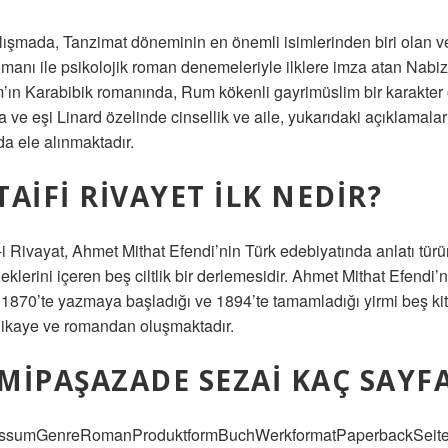
lışmada, Tanzimat döneminin en önemli isimlerinden biri olan ve
omanı ile psikolojik roman denemeleriyle ilklere imza atan Nabi
’ın Karabibik romanında, Rum kökenli gayrimüslim bir karakter
a ve eşi Linard özelinde cinsellik ve aile, yukarıdaki açıklamalar
da ele alınmaktadır.
TAIFI RIVAYET ILK NEDIR?
f-i Rivayat, Ahmet Mithat Efendi’nin Türk edebiyatında anlatı tür
neklerini içeren beş ciltlik bir derlemesidir. Ahmet Mithat Efendi’
, 1870’te yazmaya başladığı ve 1894’te tamamladığı yirmi beş ki
hikaye ve romandan oluşmaktadır.
MIPAŞAZADE SEZAI KAÇ SAYF
essumGenreRomanProduktformBuchWerkformatPaperbackSeite