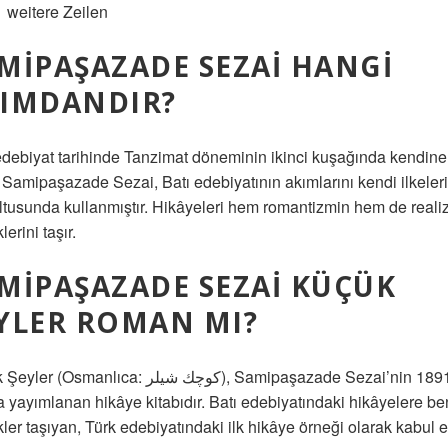
 weitere Zeilen
MIPAŞAZADE SEZAI HANGI
IMDANDIR?
edebiyat tarihinde Tanzimat döneminin ikinci kuşağında kendine
 Samipaşazade Sezai, Batı edebiyatının akımlarını kendi ilkeler
ltusunda kullanmıştır. Hikâyeleri hem romantizmin hem de reali
lerini taşır.
MIPAŞAZADE SEZAI KÜÇÜK
YLER ROMAN MI?
Osmanlıca: كوچك شيلر), Samipaşazade Sezai’nin 1891
da yayımlanan hikâye kitabıdır. Batı edebiyatındaki hikâyelere b
kler taşıyan, Türk edebiyatındaki ilk hikâye örneği olarak kabul ed