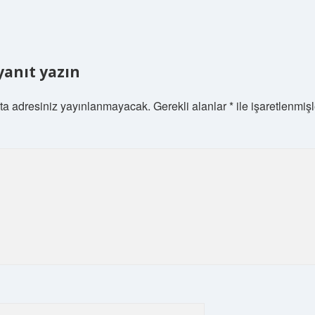
 yanıt yazın
ta adresiniz yayınlanmayacak.
Gerekli alanlar
*
ile işaretlenmişl