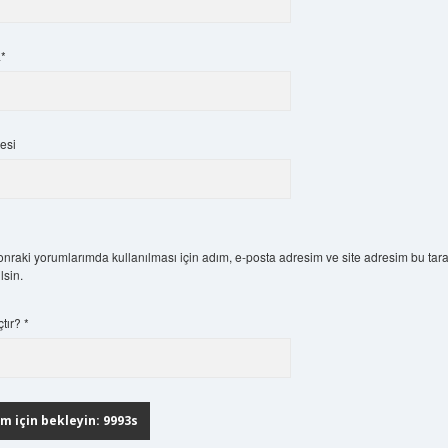
a*
esi
nraki yorumlarımda kullanılması için adım, e-posta adresim ve site adresim bu tara
lsin.
çtır?
*