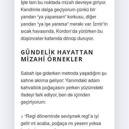
İşte tam bu noktada mizah devreye giriyor.
Kendimle dalga geçiyorum çünkü bir
yandan “ya yaparsam” korkusu, diğer
yandan “ya işe yararsa” merakı var. İzmir’in
sıcak havasında, Kordon’da yürürken bu
düşünceler kafamda dönüp duruyor.
GÜNDELIK HAYATTAN
MIZAHI ÖRNEKLER
Sabah işe giderken metroda yaşadığım şu
sahne aklıma geliyor: Yanımdaki adam
kahvaltılık poğaçasını yerken yüzümdeki
ifadeyi fark ediyor, ben de içimden
geçiriyorum:
> “Regl döneminde sevişmek regl’a iyi
gelir mi acaba, poğaça mı yesem yoksa