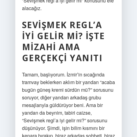
“Sevişmek regl’a iyi gelir mi” konusunu ele
alacağız.
SEVIŞMEK REGL’A
İYI GELIR MI? İŞTE
MIZAHI AMA
GERÇEKÇI YANITI
Tamam, başlıyorum. İzmir’in sıcağında
tramvay beklerken aklım bir yandan “acaba
bugün güneş kremi sürdün mü?” sorusunu
soruyor, diğer yandan arkadaş grubu
mesajlarıyla güldürüyor beni. Ama bir
yandan da beynim, tabiri caizse,
“Sevişmek regl’a iyi gelir mi?” sorusunu
düşünüyor. Şimdi, işin bilim kısmını bir
kenara bırakıp, biraz arkadaş sohbeti, biraz