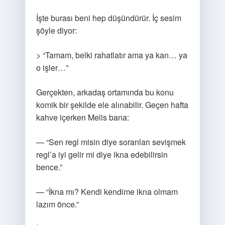
İşte burası beni hep düşündürür. İç sesim
şöyle diyor:
> “Tamam, belki rahatlatır ama ya kan… ya
o işler…”
Gerçekten, arkadaş ortamında bu konu
komik bir şekilde ele alınabilir. Geçen hafta
kahve içerken Melis bana:
— “Sen regl misin diye soranları sevişmek
regl’a iyi gelir mi diye ikna edebilirsin
bence.”
— “İkna mı? Kendi kendime ikna olmam
lazım önce.”