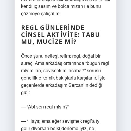
kendi iç sesim ve bolca mizah ile bunu
çözmeye çalışalım.
REGL GÜNLERINDE
CINSEL AKTIVITE: TABU
MU, MUCIZE MI?
Önce şunu netleştirelim: regl, doğal bir
süreç. Ama arkadaş ortamında “bugün regl
miyim lan, sevişsek mi acaba?” sorusu
genellikle komik bakışlarla karşılanır. İşte
geçenlerde arkadaşım Sercan’ın dediği
gibi:
— “Abi sen regl misin?”
— “Hayır, ama eğer sevişmek regl’a iyi
gelir diyorsan belki denemeliyiz, ne