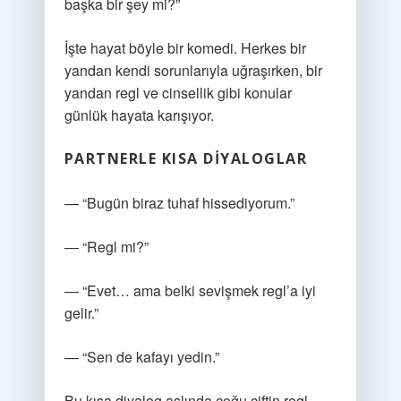
başka bir şey mi?”
İşte hayat böyle bir komedi. Herkes bir
yandan kendi sorunlarıyla uğraşırken, bir
yandan regl ve cinsellik gibi konular
günlük hayata karışıyor.
PARTNERLE KISA DIYALOGLAR
— “Bugün biraz tuhaf hissediyorum.”
— “Regl mi?”
— “Evet… ama belki sevişmek regl’a iyi
gelir.”
— “Sen de kafayı yedin.”
Bu kısa diyalog aslında çoğu çiftin regl