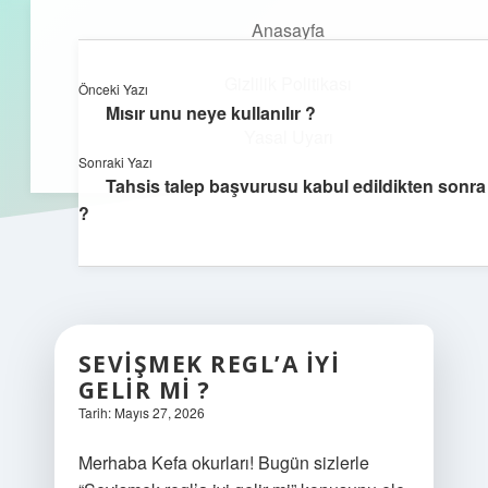
Anasayfa
Gizlilik Politikası
Önceki Yazı
kefa.com.tr
menüyü
Mısır unu neye kullanılır ?
aç
Yasal Uyarı
Sonraki Yazı
Tahsis talep başvurusu kabul edildikten sonra 
?
SEVIŞMEK REGL’A IYI
GELIR MI ?
Tarih: Mayıs 27, 2026
Merhaba Kefa okurları! Bugün sizlerle