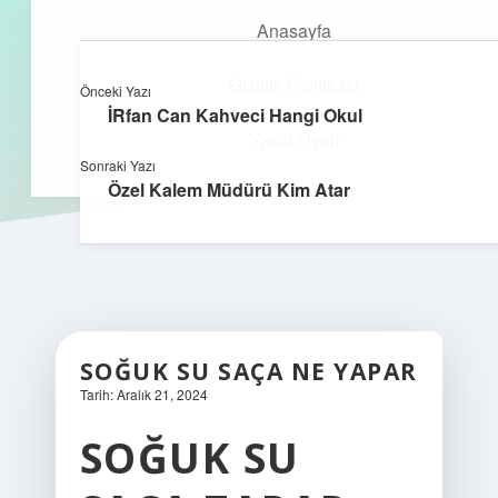
Anasayfa
Gizlilik Politikası
Önceki Yazı
kefa.com.tr
menüyü
İRfan Can Kahveci Hangi Okul
aç
Yasal Uyarı
Sonraki Yazı
Özel Kalem Müdürü Kim Atar
SOĞUK SU SAÇA NE YAPAR
Tarih: Aralık 21, 2024
SOĞUK SU