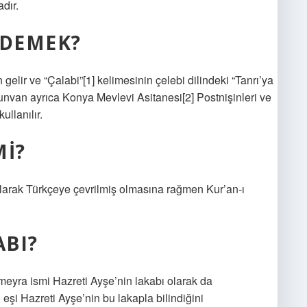
dır.
 DEMEK?
lir ve “Çalabi”[1] kelimesinin çelebi dilindeki “Tanrı’ya
 unvan ayrıca Konya Mevlevi Asitanesi[2] Postnişinleri ve
ullanılır.
MI?
olarak Türkçeye çevrilmiş olmasına rağmen Kur’an-ı
BI?
eyra ismi Hazreti Ayşe’nin lakabı olarak da
şi Hazreti Ayşe’nin bu lakapla bilindiğini