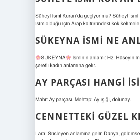
Süheyl ismi Kuran’da geçiyor mu? Süheyl ismi
isim olduğu için Arap kültüründeki kök kelimelerl
SÜKEYNA ISMI NE AN
SUKEYNA
İsminin anlamı: Hz. Hüseyin’in k
şerefli kadın anlamına gelir.
AY PARÇASI HANGI IS
Mahr: Ay parçası. Mehtap: Ay ışığı, dolunay.
CENNETTEKI GÜZEL KI
Lara: Süsleyen anlamına gelir. Dünya, gülümsem