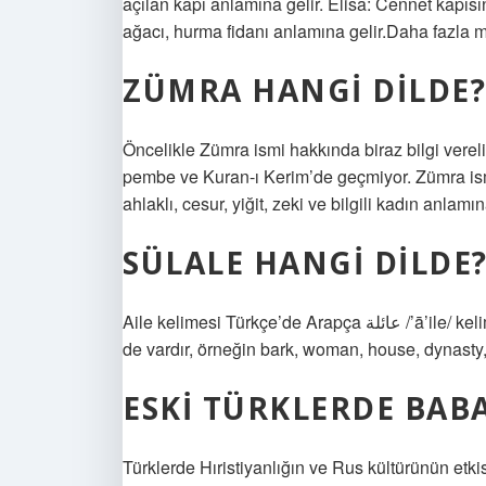
açılan kapı anlamına gelir. Elisa: Cennet kapıs
ağacı, hurma fidanı anlamına gelir.Daha faz
ZÜMRA HANGI DILDE?
Öncelikle Zümra ismi hakkında biraz bilgi vereli
pembe ve Kuran-ı Kerim’de geçmiyor. Zümra ism
ahlaklı, cesur, yiğit, zeki ve bilgili kadın anlamın
SÜLALE HANGI DILDE
Aile kelimesi Türkçe’de Arapça عائلة /’ā’ile/ kelimesinden gelir. Türkçe’de aile anlamına gelen kelimeler
de vardır, örneğin bark, woman, house, dynasty,
ESKI TÜRKLERDE BAB
Türklerde Hıristiyanlığın ve Rus kültürünün etk