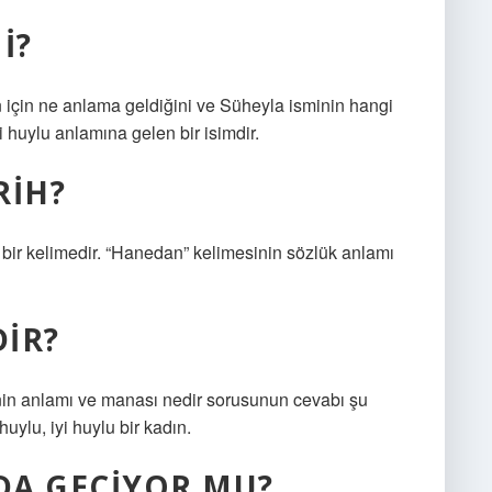
I?
in için ne anlama geldiğini ve Süheyla isminin hangi
yi huylu anlamına gelen bir isimdir.
RIH?
 bir kelimedir. “Hanedan” kelimesinin sözlük anlamı
IR?
inin anlamı ve manası nedir sorusunun cevabı şu
uylu, iyi huylu bir kadın.
’DA GEÇIYOR MU?