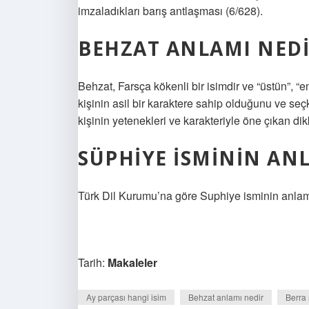
imzaladıkları barış antlaşması (6/628).
BEHZAT ANLAMI NEDI
Behzat, Farsça kökenli bir isimdir ve “üstün”, “en
kişinin asil bir karaktere sahip olduğunu ve seçk
kişinin yetenekleri ve karakteriyle öne çıkan dik
SÜPHIYE ISMININ AN
Türk Dil Kurumu’na göre Suphiye isminin anlamı ş
Tarih:
Makaleler
Ay parçası hangi isim
Behzat anlamı nedir
Berra