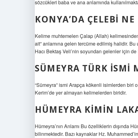
sözcükleri baba ve ana anlamında kullanılmakta
KONYA’DA ÇELEBI NE
Kelime muhtemelen Çalap (Allah) kelimesinden ge
ait” anlamına gelen tercüme edilmiş halidir. Bu
Hacı Bektaş Veli’nin soyundan gelenler için de k
SÜMEYRA TÜRK ISMI 
“Sümeyra” ismi Arapça kökenli isimlerden biri 
Kerim’de yer almayan kelimelerden biridir.
HÜMEYRA KIMIN LAKA
Hümeyra’nın Anlamı Bu özelliklerin dışında Hüm
bilinmektedir. Bazı kaynaklar Hz. Muhammed’in e