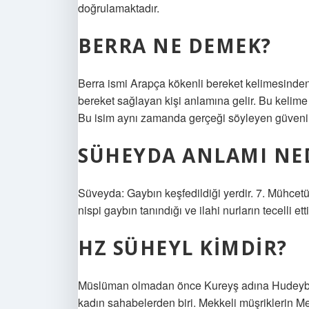
doğrulamaktadır.
BERRA NE DEMEK?
Berra ismi Arapça kökenli bereket kelimesinden t
bereket sağlayan kişi anlamına gelir. Bu kelime 
Bu isim aynı zamanda gerçeği söyleyen güvenilir 
SÜHEYDA ANLAMI NE
Süveyda: Gaybın keşfedildiği yerdir. 7. Mühcetü’l-
nispi gaybın tanındığı ve ilahi nurların tecelli ett
HZ SÜHEYL KIMDIR?
Müslüman olmadan önce Kureyş adına Hudeybiye
kadın sahabelerden biri. Mekkeli müşriklerin Med