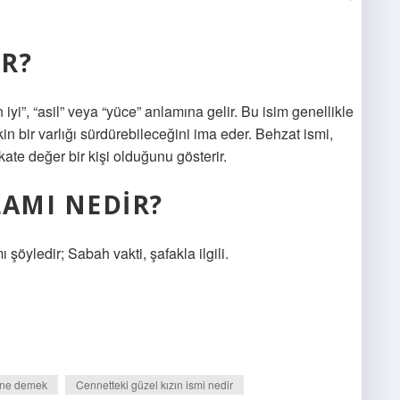
R?
 iyi”, “asil” veya “yüce” anlamına gelir. Bu isim genellikle
in bir varlığı sürdürebileceğini ima eder. Behzat ismi,
kate değer bir kişi olduğunu gösterir.
LAMI NEDIR?
öyledir; Sabah vakti, şafakla ilgili.
 ne demek
Cennetteki güzel kızın ismi nedir