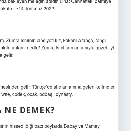
ında bekleyen meleğin adıdır. Lina: Cennetteki palmiye
la makale…•14 Temmuz 2022
m. Zümra isminin cinsiyeti kız, kökeni Arapça, rengi
inin anlamı nedir? Zümra ismi tam anlamıyla güzel, iyi,
a gelir.
?
 wife, codek, ocak, odbaşı, dynasty.
A NE DEMEK?
isinin hissedildiği bazı boylarda Babay ve Mamay