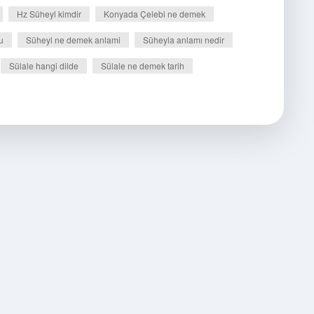
Hz Süheyl kimdir
Konyada Çelebi ne demek
u
Süheyl ne demek anlami
Süheyla anlamı nedir
Sülale hangi dilde
Sülale ne demek tarih