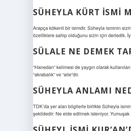
SÜHEYLA KÜRT ISMI M
Arapça kökenli bir isimdir. Süheyla isminin siz
özelliklere sahip olduğunu sizin için derledik. İ
SÜLALE NE DEMEK TA
“Hanedan” kelimesi de yaygın olarak kullanılan
“akrabalık” ve “aile”dir.
SÜHEYLA ANLAMI NED
TDK’da yer alan bilgilerle birlikte Süheyla ism
şekildedir: Ne elde edilmek isteniyor. Yumuşak h
SÜHEYL ISMI KUR’AN