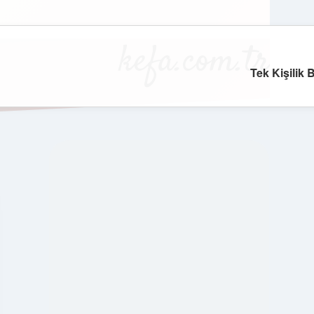
kefa.com.tr
Tek Kişilik 
SIDEBAR