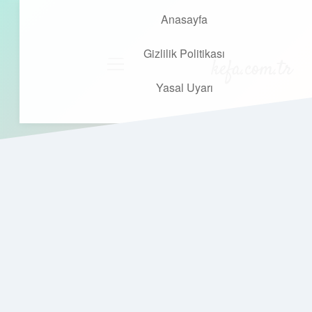
Anasayfa
Gizlilik Politikası
kefa.com.tr
menüyü
aç
Yasal Uyarı