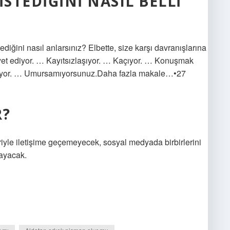
ISTEDIĞINI NASIL BELLI
diğini nasıl anlarsınız? Elbette, size karşı davranışlarına
et ediyor. … Kayıtsızlaşıyor. … Kaçıyor. … Konuşmak
iyor. … Umursamıyorsunuz.Daha fazla makale…•27
R?
eriyle iletişime geçemeyecek, sosyal medyada birbirlerini
ayacak.