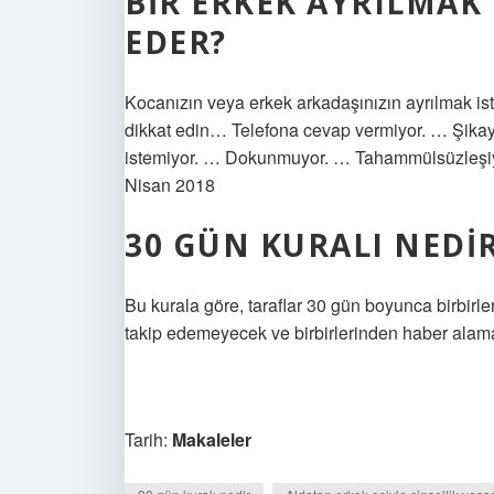
BIR ERKEK AYRILMAK 
EDER?
Kocanızın veya erkek arkadaşınızın ayrılmak iste
dikkat edin… Telefona cevap vermiyor. … Şikay
istemiyor. … Dokunmuyor. … Tahammülsüzleş
Nisan 2018
30 GÜN KURALI NEDI
Bu kurala göre, taraflar 30 gün boyunca birbirl
takip edemeyecek ve birbirlerinden haber alam
Tarih:
Makaleler