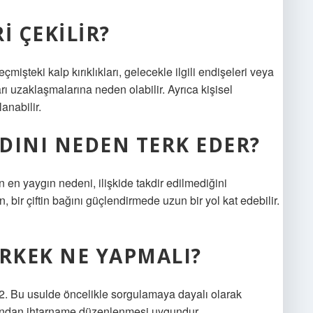
I ÇEKILIR?
mişteki kalp kırıklıkları, gelecekle ilgili endişeleri veya
arı uzaklaşmalarına neden olabilir. Ayrıca kişisel
anabilir.
ADINI NEDEN TERK EDER?
n en yaygın nedeni, ilişkide takdir edilmediğini
n, bir çiftin bağını güçlendirmede uzun bir yol kat edebilir.
ERKEK NE YAPMALI?
2. Bu usulde öncelikle sorgulamaya dayalı olarak
afından ihtarname düzenlenmesi uygundur.