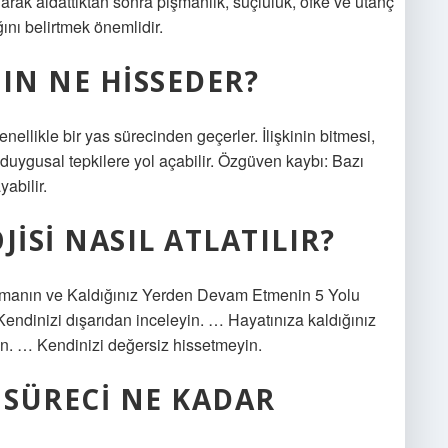
larak aldattıktan sonra pişmanlık, suçluluk, öfke ve utanç
ını belirtmek önemlidir.
IN NE HISSEDER?
nellikle bir yas sürecinden geçerler. İlişkinin bitmesi,
 duygusal tepkilere yol açabilir. Özgüven kaybı: Bazı
abilir.
ISI NASIL ATLATILIR?
Aşmanın ve Kaldığınız Yerden Devam Etmenin 5 Yolu
Kendinizi dışarıdan inceleyin. … Hayatınıza kaldığınız
n. … Kendinizi değersiz hissetmeyin.
 SÜRECI NE KADAR