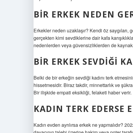
BIR ERKEK NEDEN GER
Erkekler neden uzaklaşır? Kendi öz saygıları, geç
gerçekten kimi sevdiklerine dair kafa karışıklıkl
nedenlerden veya güvensizliklerden de kaynakl
BIR ERKEK SEVDIĞI K
Belki de bir erkeğin sevdiği kadını terk etmesini
hissetmesidir. Biraz takdir, minnettarlık ve şükra
Bir ilişkide empati eksikliği, felaketi haber verir.
KADIN TERK EDERSE 
Kadın evden ayrılırsa erkek ne yapmalıdır? 202
davacının talebi üzerine hakim veya noter tar