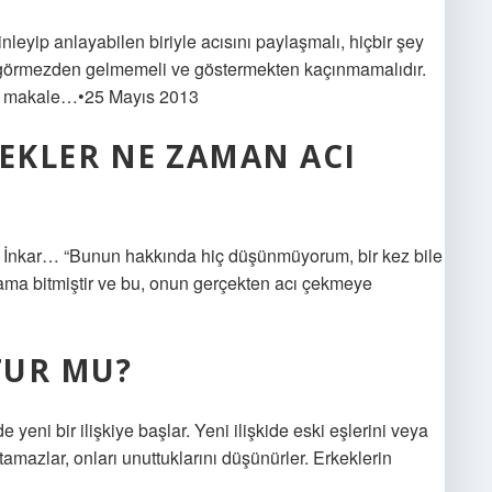
leyip anlayabilen biriyle acısını paylaşmalı, hiçbir şey
 görmezden gelmemeli ve göstermekten kaçınmamalıdır.
la makale…•25 Mayıs 2013
KEKLER NE ZAMAN ACI
r. İnkar… “Bunun hakkında hiç düşünmüyorum, bir kez bile
aşama bitmiştir ve bu, onun gerçekten acı çekmeye
TUR MU?
de yeni bir ilişkiye başlar. Yeni ilişkide eski eşlerini veya
amazlar, onları unuttuklarını düşünürler. Erkeklerin