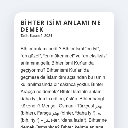
BIHTER ISIM ANLAMI NE
DEMEK
Tarih: Kasım 5, 2024
Bihter anlamı nedir? Bihter ismi “en iyi”,
“en güzel”, “en mükemmel” ve “en eksiksiz”
anlamına gelir. Bihter ismi Kur’an’da
geçiyor mu? Bihter ismi Kur’an’da
geçmese de İslam dini açısından bu ismin
kullanılmasında bir sakınca yoktur. Bihter
Arapça ne demek? Bihter isminin anlamı:
daha iyi, tercih edilen, üstün. Bihter hangi
kökendir? Menşei. Osmanlı Türkçesi بهتر‎
(bihter), Farsça بهتر‎ (bihter, “daha iyi”), به‎
(bih, “iyi”) + ـتر‎ (-ter, “daha fazla”). Bihter ne
demek Osmanlıca? Bihter, kelime anlamı