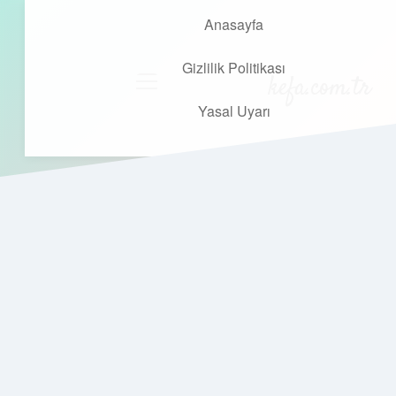
Anasayfa
Gizlilik Politikası
kefa.com.tr
menüyü
aç
Yasal Uyarı