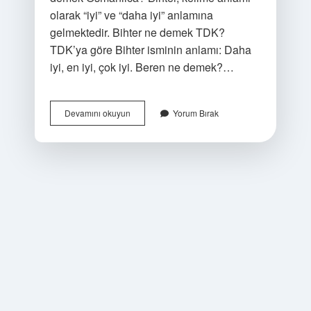
olarak “iyi” ve “daha ​​iyi” anlamına
gelmektedir. Bihter ne demek TDK?
TDK’ya göre Bihter isminin anlamı: Daha
iyi, en iyi, çok iyi. Beren ne demek?…
Bihter
Devamını okuyun
Yorum Bırak
Isim
Anlamı
Ne
Demek