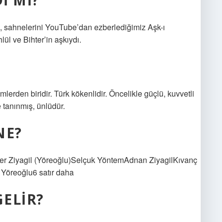
I MI?
 sahnelerini YouTube’dan ezberlediğimiz Aşk-ı
ül ve Bihter’in aşkıydı.
lerden biridir. Türk kökenlidir. Öncelikle güçlü, kuvvetli
e tanınmış, ünlüdür.
NE?
ter Ziyagil (Yöreoğlu)Selçuk YöntemAdnan ZiyagilKıvanç
Yöreoğlu6 satır daha
ELIR?