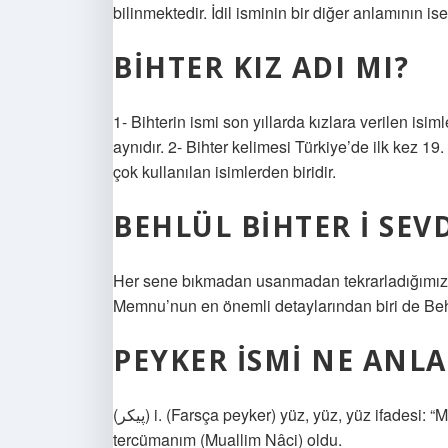
bilinmektedir. İdil isminin bir diğer anlamının is
BIHTER KIZ ADI MI?
1- Bihterin ismi son yıllarda kızlara verilen isimle
aynıdır. 2- Bihter kelimesi Türkiye’de ilk kez 19.
çok kullanılan isimlerden biridir.
BEHLÜL BIHTER I SEVD
Her sene bıkmadan usanmadan tekrarladığımız,
Memnu’nun en önemli detaylarından biri de Behl
PEYKER ISMI NE ANL
(ﭘﻴﻜﺮ) i. (Farsça peyker) yüz, yüz, yüz ifadesi: “Meh-peyker: ay yüzlü.” “Perî-peyker: Peri yüzlü.” Peykerim
tercümanım (Muallim Nâci) oldu.