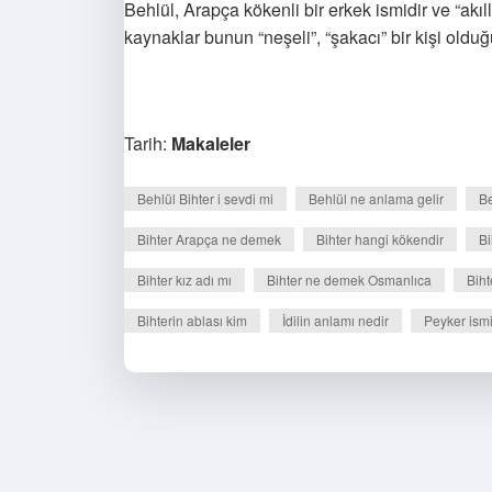
Behlül, Arapça kökenli bir erkek ismidir ve “akıl
kaynaklar bunun “neşeli”, “şakacı” bir kişi olduğu
Tarih:
Makaleler
Behlül Bihter i sevdi mi
Behlül ne anlama gelir
B
Bihter Arapça ne demek
Bihter hangi kökendir
Bi
Bihter kız adı mı
Bihter ne demek Osmanlıca
Bih
Bihterin ablası kim
İdilin anlamı nedir
Peyker ismi