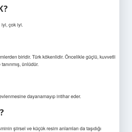
K?
yi, çok iyi.
lerden biridir. Türk kökenlidir. Öncelikle güçlü, kuvvetli
e tanınmış, ünlüdür.
a evlenmesine dayanamayıp intihar eder.
?
isminin şiirsel ve küçük resim anlamları da taşıdığı