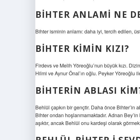
BIHTER ANLAMI NE D
Bihter isminin anlamı: daha iyi, tercih edilen, üs
BIHTER KIMIN KIZI?
Firdevs ve Melih Yöreoğlu’nun büyük kızı. Dizin
Hilmi ve Aynur Önal’ın oğlu. Peyker Yöreoğlu il
BIHTERIN ABLASI KIM
Behlül çapkın bir gençtir. Daha önce Bihter’in a
Bihter ondan hoşlanmamaktadır. Adnan Bey’in kızı
aşıktır, ancak Behlül onu kardeşi olarak görmekt