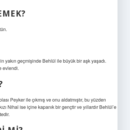
EMEK?
tün.
in yakın geçmişinde Behlül ile büyük bir aşk yaşadı.
e evlendi.
?
blası Peyker ile çıkmış ve onu aldatmıştır, bu yüzden
 Nihal ise içine kapanık bir gençtir ve yıllardır Behlül’e
edir.