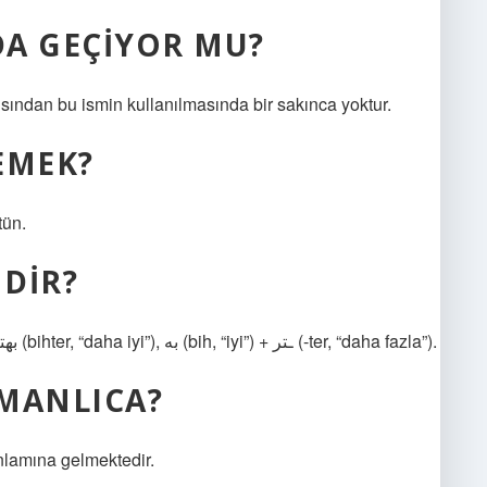
DA GEÇIYOR MU?
sından bu ismin kullanılmasında bir sakınca yoktur.
EMEK?
tün.
DIR?
Menşei. Osmanlı Türkçesi بهتر‎ (bihter), Farsça بهتر‎ (bihter, “daha iyi”), به‎ (bih, “iyi”) + ـتر‎ (-ter, “daha fazla”).
SMANLICA?
 anlamına gelmektedir.