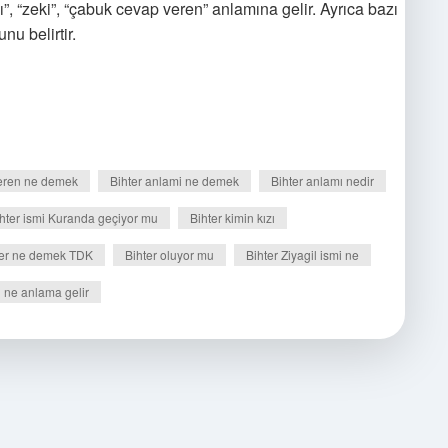
lı”, “zeki”, “çabuk cevap veren” anlamına gelir. Ayrıca bazı
nu belirtir.
eren ne demek
Bihter anlami ne demek
Bihter anlamı nedir
hter ismi Kuranda geçiyor mu
Bihter kimin kızı
ter ne demek TDK
Bihter oluyor mu
Bihter Ziyagil ismi ne
 ne anlama gelir