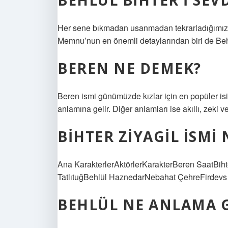
BEHLÜL BIHTER I SEVD
Her sene bıkmadan usanmadan tekrarladığımız,
Memnu’nun en önemli detaylarından biri de Behl
BEREN NE DEMEK?
Beren ismi günümüzde kızlar için en popüler isim
anlamına gelir. Diğer anlamları ise akıllı, zeki v
BIHTER ZIYAGIL ISMI 
Ana KarakterlerAktörlerKarakterBeren SaatBih
TatlıtuğBehlül HaznedarNebahat ÇehreFirdevs 
BEHLÜL NE ANLAMA G