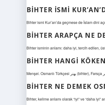
BIHTER ISMI KUR’AN’
Bihter ismi Kur’an’da geçmese de İslam dini açı
BIHTER ARAPÇA NE D
Bihter isminin anlamı: daha iyi, tercih edilen, üs
BIHTER HANGI KÖKEN
BIHTER NE DEMEK O
Bihter, kelime anlamı olarak “iyi” ve “daha ​​iyi”