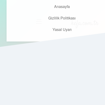
Anasayfa
Gizlilik Politikası
kefa.com.tr
menüyü
aç
Yasal Uyarı