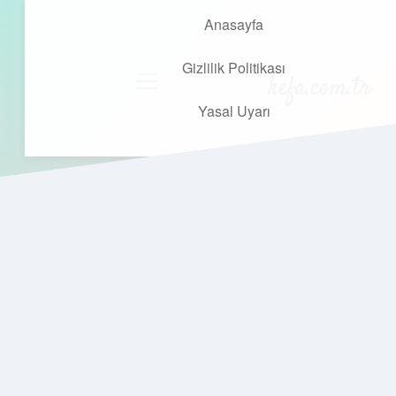
Anasayfa
Gizlilik Politikası
kefa.com.tr
menüyü
aç
Yasal Uyarı