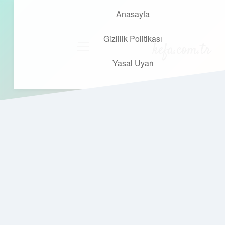
Anasayfa
Gizlilik Politikası
kefa.com.tr
menüyü
aç
Yasal Uyarı