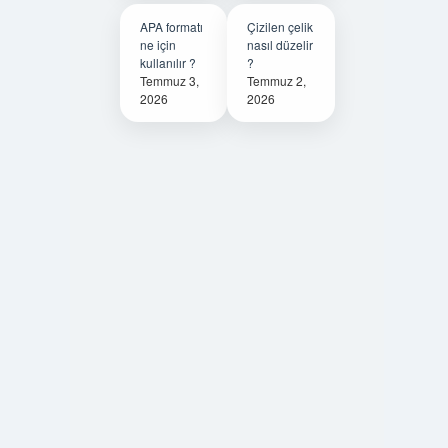
APA formatı
Çizilen çelik
ne için
nasıl düzelir
kullanılır ?
?
Temmuz 3,
Temmuz 2,
2026
2026