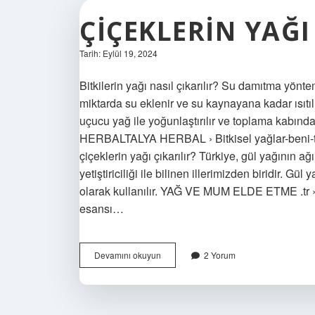
ÇIÇEKLERIN YAĞI
Tarih: Eylül 19, 2024
Bitkilerin yağı nasıl çıkarılır? Su damıtma yönte
miktarda su eklenir ve su kaynayana kadar ısıtı
uçucu yağ ile yoğunlaştırılır ve toplama kabında 
HERBALTALYA HERBAL › Bitkisel yağlar-beni-t
çiçeklerin yağı çıkarılır? Türkiye, gül yağının ağır
yetiştiriciliği ile bilinen illerimizden biridir. Gü
olarak kullanılır. YAĞ VE MUM ELDE ETME .tr › m
esansı…
Çiçeklerin
Devamını okuyun
2 Yorum
Yağı
Nasıl
Çıkarılır