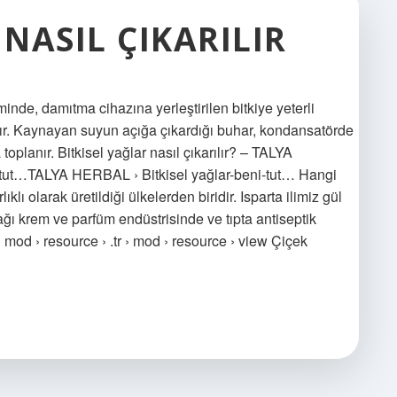
 NASIL ÇIKARILIR
minde, damıtma cihazına yerleştirilen bitkiye yeterli
lır. Kaynayan suyun açığa çıkardığı buhar, kondansatörde
toplanır. Bitkisel yağlar nasıl çıkarılır? – TALYA
ut…TALYA HERBAL › Bitkisel yağlar-beni-tut… Hangi
lıklı olarak üretildiği ülkelerden biridir. Isparta ilimiz gül
l yağı krem ​​ve parfüm endüstrisinde ve tıpta antiseptik
od › resource › .tr › mod › resource › view Çiçek