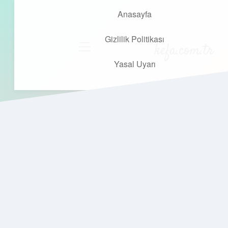
Anasayfa
Gizlilik Politikası
kefa.com.tr
menüyü
aç
Yasal Uyarı